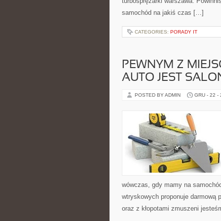
turbosprężarki warszawa. Powinni
samochód na jakiś czas […]
CATEGORIES:
PORADY IT
PEWNYM Z MIEJSC
AUTO JEST SAL
POSTED BY ADMIN
GRU - 22 -
wówczas, gdy mamy na samochód
wtryskowych proponuje darmową p
oraz z kłopotami zmuszeni jesteś