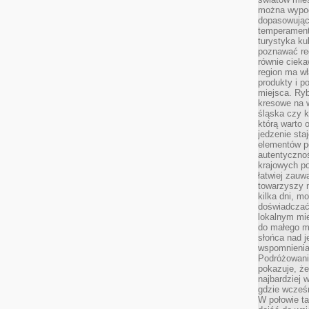
można wypoc
dopasowując
temperament
turystyka ku
poznawać reg
równie cieka
region ma wł
produkty i po
miejsca. Ryb
kresowe na 
śląska czy 
którą warto 
jedzenie sta
elementów p
autentyczno
krajowych po
łatwiej zauw
towarzyszy 
kilka dni, m
doświadczać
lokalnym mi
do małego 
słońca nad j
wspomnienia 
Podróżowani
pokazuje, ż
najbardziej 
gdzie wcześn
W połowie tak