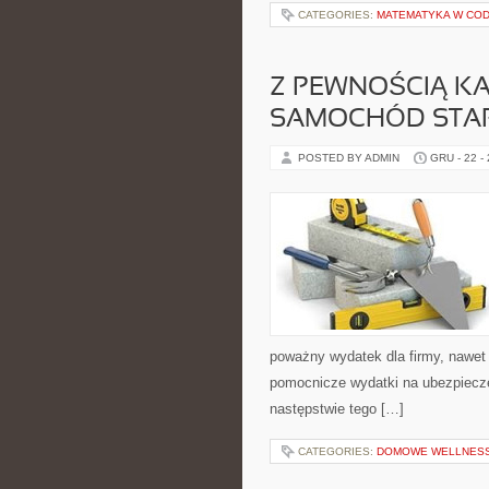
CATEGORIES:
MATEMATYKA W COD
Z PEWNOŚCIĄ KAŻ
SAMOCHÓD STAR
POSTED BY ADMIN
GRU - 22 -
poważny wydatek dla firmy, nawet 
pomocnicze wydatki na ubezpieczen
następstwie tego […]
CATEGORIES:
DOMOWE WELLNES