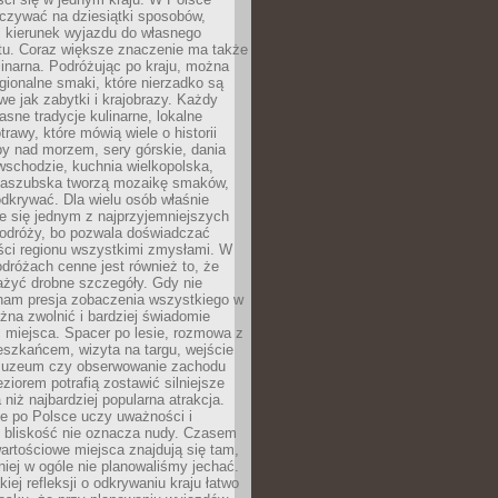
zywać na dziesiątki sposobów,
 kierunek wyjazdu do własnego
u. Coraz większe znaczenie ma także
linarna. Podróżując po kraju, można
ionalne smaki, które nierzadko są
we jak zabytki i krajobrazy. Każdy
asne tradycje kulinarne, lokalne
trawy, które mówią wiele o historii
y nad morzem, sery górskie, dania
wschodzie, kuchnia wielkopolska,
kaszubska tworzą mozaikę smaków,
odkrywać. Dla wielu osób właśnie
je się jednym z najprzyjemniejszych
odróży, bo pozwala doświadczać
ści regionu wszystkimi zmysłami. W
dróżach cenne jest również to, że
ażyć drobne szczegóły. Gdy nie
nam presja zobaczenia wszystkiego w
ożna zwolnić i bardziej świadomie
 miejsca. Spacer po lesie, rozmowa z
eszkańcem, wizyta na targu, wejście
muzeum czy obserwowanie zachodu
eziorem potrafią zostawić silniejsze
niż najbardziej popularna atrakcja.
e po Polsce uczy uważności i
e bliskość nie oznacza nudy. Czasem
wartościowe miejsca znajdują się tam,
iej w ogóle nie planowaliśmy jechać.
iej refleksji o odkrywaniu kraju łatwo