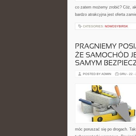
co zatem możemy zrobić? Cóż, aku
bardzo atrakcyjna jest oferta zam
CATEGORIES:
NOWOSYBIRSK
PRAGNIEMY POSI
ŻE SAMOCHÓD J
SAMYM BEZPIEC
POSTED BY ADMIN
GRU - 22 -
móc poruszać się po drogach. Taki