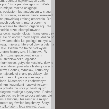
em. Jedną z największych zalet
 po Polsce jest dostępność. Wiele
ych miejsc można osiągnąć
 pociągiem lub autobusem w ciągu
. To sprawia, że nawet krótki weekend
 na prawdziwą zmianę otoczenia. Dla
nych codzienną rutyną ogromne
 właśnie ta łatwość organizacji. Nie
chodzić przez skomplikowane
lanować waluty, długich transferów czy
 się do obcych zwyczajów. Można po
ć w samochód lub pociąg i ruszyć w
wając miejsca, które od dawna były na
 ręki. Polska ma także niezwykle
zictwo historyczne i kulturowe. W
ach można spacerować ulicami
mi średniowiecze, oglądać
 kamienice, gotyckie kościoły, dawne
łace, które opowiadają historię całych
raków, Gdańsk, Wrocław, Toruń czy
ko najbardziej znane przykłady, ale
ok często kryje się w mniejszych
iach. Miasteczka z zachowanym
alnymi legendami i spokojniejszym
 potrafią zauroczyć bardziej niż
oblegane atrakcje turystyczne. Podróż
oże być nie tylko wypoczynkiem, ale
em z historią i tożsamością miejsc.
utem są również krajobrazy. Bałtyk
e tylko latem, lecz również poza