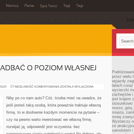
Niemcy
Partia
Tagi
Tagi
Spis Treści
SUB
ZADBAĆ O POZIOM WŁASNEJ
Podróżowanie
przez wielu 
wyjazdy zag
latach coraz
W
 2025
MOŻLIWOŚĆ KOMENTOWANIA
ZOSTAŁA WYŁĄCZONA
wycieczki mo
JAKI
SPOSÓB
zachwytów i
ZADBAĆ
Niby po co nam auto? Cóż, trzeba mieć na uwadze, że
jest krajem
O
POZIOM
stosunkowo n
jeśli jesteś taką osobą, która poważnie traktuje własną
WŁASNEJ
morze, góry, 
FIRMY?
firmę, to w dosłownie każdym momencie na pytanie –
miasta, zamk
mniej znanyc
czy na pewno warto inwestować we własną firmę,
Wystarczy od
że atrakcyj
rozwijać ją, odpowiedź jest oczywista: bez
samolotem i
najmniejszego cienia wątpliwości warto! No dobrze, ale