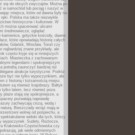
 się do obcych zwyczajów. Można po
ć w samochód lub pociąg i ruszyć w
wając miejsca, które od dawna były na
 ręki. Polska ma także niezwykle
zictwo historyczne i kulturowe. W
ach można spacerować ulicami
mi średniowiecze, oglądać
 kamienice, gotyckie kościoły, dawne
łace, które opowiadają historię całych
raków, Gdańsk, Wrocław, Toruń czy
ko najbardziej znane przykłady, ale
ok często kryje się w mniejszych
iach. Miasteczka z zachowanym
alnymi legendami i spokojniejszym
 potrafią zauroczyć bardziej niż
oblegane atrakcje turystyczne. Podróż
oże być nie tylko wypoczynkiem, ale
em z historią i tożsamością miejsc.
utem są również krajobrazy. Bałtyk
e tylko latem, lecz również poza
 plaże stają się spokojniejsze, a
spacery pozwalają naprawdę
azury zachwycają ciszą, wodą i
 naturą. Bieszczady wciąż mają w
przestrzeni wolnej od pośpiechu, a
ą spektakularne widoki dla tych, którzy
ny wypoczynek. Sudety, Roztocze,
ura Krakowsko-Częstochowska czy
pokazują, jak wiele odmiennych
ci się w jednym kraju. W Polsce