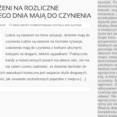
turystyki. 
ekonomiczny
ŻENI NA ROZLICZNE
kierunki, ws
restauracje,
EGO DNIA MAJĄ DO CZYNIENIA
przedsiębio
wyjazdu pozo
LUDZIE
 2025
MOŻLIWOŚĆ KOMENTOWANIA
ZOSTAŁA WYŁĄCZONA
lokalną ofer
SĄ
w mniejszyc
NARAŻENI
może być je
NA
Ludzie są narażeni na różne sytuacje, dziennie mają do
ROZLICZNE
Dzięki temu 
SYTUACJE,
czynienia Ludzie są narażeni na rozmaite sytuacje,
przyjemności
KAŻDEGO
lokalnych sp
DNIA
codziennie mają do czynienia z korkami ulicznymi,
MAJĄ
pozostaje r
DO
własnym kra
kolizjami na drogach, lekkimi wypadkami. Praktycznie
CZYNIENIA
miejsc związ
każdy w nowoczesnych porach ma własny wóz, nie ma
dzieciństwe
szkolnymi w
się zatem czemu zadziwiać, że dziennie dochodzi do
bardziej oso
kich warunkach konieczna jest wsparcie służb drogowych,
egzotyczna 
kraj, w któr
ciami, jak usuwanie uszkodzonych pojazdów z miejsca […]
oczywisty. M
tajemnice. 
odkrywaniem
szerszej opo
udawać. Nie 
egzotycznyc
rytmy pór rok
Właśnie dlat
kompleksów 
innych kraj