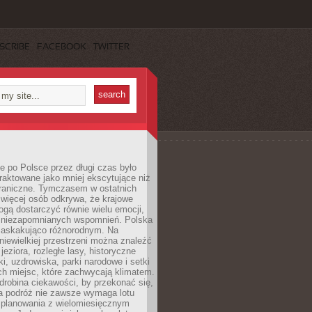
SCRIBE
FACEBOOK
TWITTER
 po Polsce przez długi czas było
traktowane jako mniej ekscytujące niż
raniczne. Tymczasem w ostatnich
 więcej osób odkrywa, że krajowe
gą dostarczyć równie wielu emocji,
 niezapomnianych wspomnień. Polska
 zaskakująco różnorodnym. Na
iewielkiej przestrzeni można znaleźć
jeziora, rozległe lasy, historyczne
i, uzdrowiska, parki narodowe i setki
h miejsc, które zachwycają klimatem.
robina ciekawości, by przekonać się,
na podróż nie zawsze wymaga lotu
 planowania z wielomiesięcznym