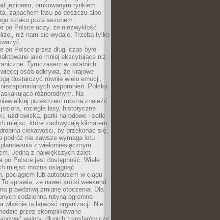
ad jeziorem, brukowanym rynkiem
ta, zapachem lasu po deszczu albo
iego szlaku poza sezonem.
e po Polsce uczy, że niezwykłość
bliżej, niż nam się wydaje. Trzeba tylko
auważyć.
 po Polsce przez długi czas było
traktowane jako mniej ekscytujące niż
raniczne. Tymczasem w ostatnich
 więcej osób odkrywa, że krajowe
gą dostarczyć równie wielu emocji,
 niezapomnianych wspomnień. Polska
 zaskakująco różnorodnym. Na
iewielkiej przestrzeni można znaleźć
jeziora, rozległe lasy, historyczne
i, uzdrowiska, parki narodowe i setki
h miejsc, które zachwycają klimatem.
robina ciekawości, by przekonać się,
na podróż nie zawsze wymaga lotu
 planowania z wielomiesięcznym
em. Jedną z największych zalet
 po Polsce jest dostępność. Wiele
ych miejsc można osiągnąć
 pociągiem lub autobusem w ciągu
. To sprawia, że nawet krótki weekend
 na prawdziwą zmianę otoczenia. Dla
nych codzienną rutyną ogromne
 właśnie ta łatwość organizacji. Nie
chodzić przez skomplikowane
lanować waluty, długich transferów czy