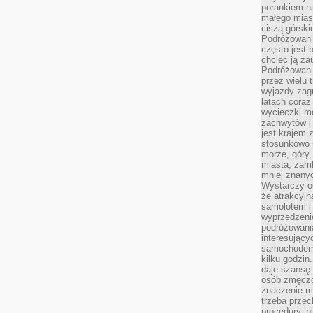
porankiem n
małego mias
ciszą górsk
Podróżowani
często jest 
chcieć ją z
Podróżowanie
przez wielu 
wyjazdy zag
latach coraz
wycieczki mo
zachwytów i
jest krajem
stosunkowo n
morze, góry, 
miasta, zamk
mniej znanyc
Wystarczy od
że atrakcyj
samolotem i
wyprzedzeni
podróżowania
interesując
samochodem,
kilku godzin
daje szansę
osób zmęczo
znaczenie ma
trzeba prze
procedury, p