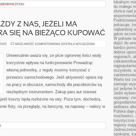
lokalnym mi
ZIENNYM ŻYCIU
do małego 
słońca nad j
wspomnienia 
Podróżowani
DY Z NAS, JEŻELI MA
pokazuje, ż
najbardziej 
A SIĘ NA BIEŻĄCO KUPOWAĆ
gdzie wcześn
W połowie tak
dojść do wn
Z
 2025
MOŻLIWOŚĆ KOMENTOWANIA
ZOSTAŁA WYŁĄCZONA
PEWNOŚCIĄ
bardzo pomoc
KAŻDY
dobrze upo
Z
Uniwersalnie uważa się, że picie ogromnej ilości wody
regionach, a
NAS,
JEŻELI
ciekawostka
korzystnie wpływa na funkcjonowanie Prowadząc
MA
najpopularni
SAMOCHÓD
własną jednostkę, z reguły musimy korzystać z
oczywiste, a
STARA
SIĘ
zainteresowa
przewozu samochodowego. Jeśli aktywność opiera się
NA
Warto też z
BIEŻĄCO
samego wypo
KUPOWAĆ
na pracy w obszarze, samochody dla pracobiorców są
już jedynie 
niezbędnym instrumentem. Zakup paru aut stanowi
Jedni wybier
wyprawy, zw
jeśli koszty będą rozłożone na raty. Poza tym, dochodzą
gospodarstw
ie floty, na przeglądy, na benzynę, na naprawy – należy w
wellness al
Polska daje
możliwości, a
turystyczna 
regiony staj
S
Jednocześni
spokojne, k