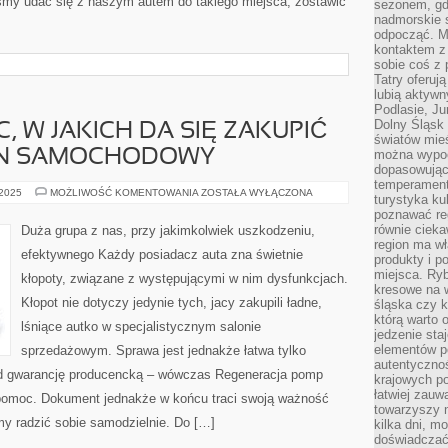
śmy udać się z naszym autem do takiego miejsca, zostawić
sezonem, gdy
nadmorskie 
odpocząć. M
kontaktem z
sobie coś z 
Tatry oferuj
lubią aktyw
Podlasie, J
Dolny Śląsk 
, W JAKICH DA SIĘ ZAKUPIĆ
światów mieś
ON SAMOCHODOWY
można wypoc
dopasowując
temperament
PEWNYM
 2025
MOŻLIWOŚĆ KOMENTOWANIA
ZOSTAŁA WYŁĄCZONA
turystyka ku
Z
poznawać reg
MIEJSC,
W
równie cieka
Duża grupa z nas, przy jakimkolwiek uszkodzeniu,
JAKICH
region ma wł
DA
efektywnego Każdy posiadacz auta zna świetnie
SIĘ
produkty i po
ZAKUPIĆ
miejsca. Ryb
kłopoty, związane z występującymi w nim dysfunkcjach.
AUTO
kresowe na 
JEST
Kłopot nie dotyczy jedynie tych, jacy zakupili ładne,
SALON
śląska czy 
SAMOCHODOWY
którą warto 
lśniące autko w specjalistycznym salonie
jedzenie sta
elementów p
sprzedażowym. Sprawa jest jednakże łatwa tylko
autentyczno
 gwarancję producencką – wówczas Regeneracja pomp
krajowych po
łatwiej zauw
omoc. Dokument jednakże w końcu traci swoją ważność
towarzyszy 
my radzić sobie samodzielnie. Do […]
kilka dni, m
doświadczać