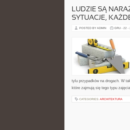
LUDZIE SĄ NARA
SYTUACJE, KAŻD
POSTED BY ADMIN
GRU - 22 -
tylu przypadków na drogach. W ta
które zajmują się tego typu zaję
CATEGORIES:
ARCHITEKTURA