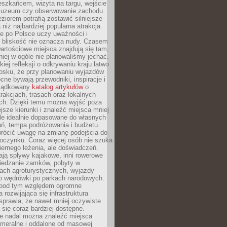
eszkańcem, wizyta na targu, wejście
muzeum czy obserwowanie zachodu
eziorem potrafią zostawić silniejsze
niż najbardziej popularna atrakcja.
e po Polsce uczy uważności i
e bliskość nie oznacza nudy. Czasem
wartościowe miejsca znajdują się tam,
iej w ogóle nie planowaliśmy jechać.
iej refleksji o odkrywaniu kraju łatwo
iosku, że przy planowaniu wyjazdów
ne bywają przewodniki, inspiracje i
rządkowany
katalog artykułów
o
trakcjach, trasach oraz lokalnych
ch. Dzięki temu można wyjść poza
ejsze kierunki i znaleźć miejsca mniej
le idealnie dopasowane do własnych
ń, tempa podróżowania i budżetu.
wrócić uwagę na zmianę podejścia do
czynku. Coraz więcej osób nie szuka
biernego leżenia, ale doświadczeń.
ają spływy kajakowe, inni rowerowe
iedzanie zamków, pobyty w
ach agroturystycznych, wyjazdy
bo wędrówki po parkach narodowych.
 pod tym względem ogromne
 rozwijająca się infrastruktura
sprawia, że nawet mniej oczywiste
ą się coraz bardziej dostępne.
e nadal można znaleźć miejsca
ameralne i oddalone od masowej