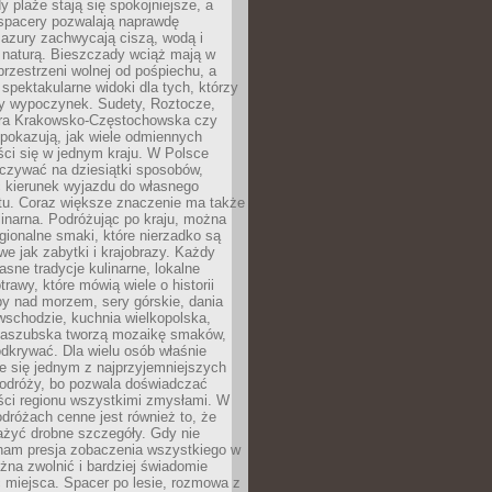
 plaże stają się spokojniejsze, a
spacery pozwalają naprawdę
azury zachwycają ciszą, wodą i
 naturą. Bieszczady wciąż mają w
przestrzeni wolnej od pośpiechu, a
ą spektakularne widoki dla tych, którzy
ny wypoczynek. Sudety, Roztocze,
ura Krakowsko-Częstochowska czy
pokazują, jak wiele odmiennych
ci się w jednym kraju. W Polsce
zywać na dziesiątki sposobów,
 kierunek wyjazdu do własnego
u. Coraz większe znaczenie ma także
linarna. Podróżując po kraju, można
ionalne smaki, które nierzadko są
we jak zabytki i krajobrazy. Każdy
asne tradycje kulinarne, lokalne
trawy, które mówią wiele o historii
y nad morzem, sery górskie, dania
wschodzie, kuchnia wielkopolska,
kaszubska tworzą mozaikę smaków,
odkrywać. Dla wielu osób właśnie
je się jednym z najprzyjemniejszych
odróży, bo pozwala doświadczać
ści regionu wszystkimi zmysłami. W
dróżach cenne jest również to, że
ażyć drobne szczegóły. Gdy nie
nam presja zobaczenia wszystkiego w
ożna zwolnić i bardziej świadomie
 miejsca. Spacer po lesie, rozmowa z