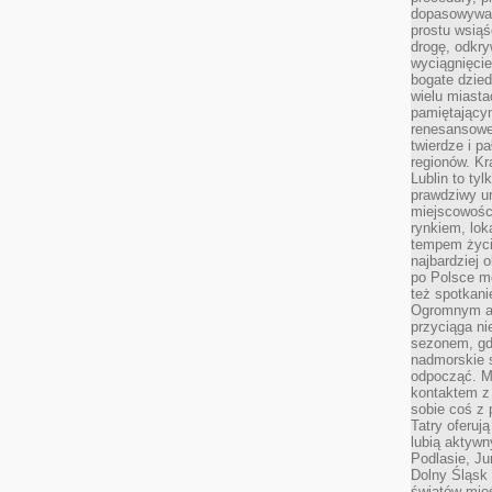
dopasowywać
prostu wsiąś
drogę, odkry
wyciągnięcie
bogate dzied
wielu miast
pamiętający
renesansowe
twierdze i pa
regionów. K
Lublin to tyl
prawdziwy ur
miejscowośc
rynkiem, lok
tempem życia
najbardziej 
po Polsce m
też spotkani
Ogromnym at
przyciąga ni
sezonem, gdy
nadmorskie 
odpocząć. M
kontaktem z
sobie coś z 
Tatry oferuj
lubią aktyw
Podlasie, J
Dolny Śląsk 
światów mieś