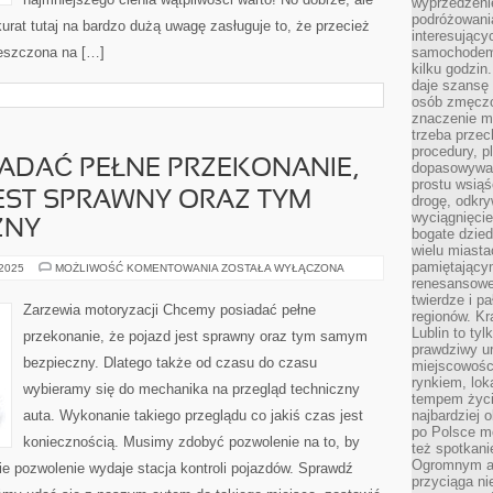
wyprzedzeni
podróżowania
rat tutaj na bardzo dużą uwagę zasługuje to, że przecież
interesując
ieszczona na […]
samochodem,
kilku godzin
daje szansę
osób zmęczo
znaczenie ma
trzeba prze
procedury, p
ADAĆ PEŁNE PRZEKONANIE,
dopasowywać
prostu wsiąś
EST SPRAWNY ORAZ TYM
drogę, odkry
wyciągnięcie
ZNY
bogate dzied
wielu miast
pamiętający
PRAGNIEMY
 2025
MOŻLIWOŚĆ KOMENTOWANIA
ZOSTAŁA WYŁĄCZONA
POSIADAĆ
renesansowe
PEŁNE
twierdze i pa
PRZEKONANIE,
Zarzewia motoryzacji Chcemy posiadać pełne
regionów. K
ŻE
SAMOCHÓD
Lublin to tyl
przekonanie, że pojazd jest sprawny oraz tym samym
JEST
prawdziwy ur
SPRAWNY
bezpieczny. Dlatego także od czasu do czasu
ORAZ
miejscowośc
TYM
rynkiem, lok
wybieramy się do mechanika na przegląd techniczny
SAMYM
tempem życia
BEZPIECZNY
auta. Wykonanie takiego przeglądu co jakiś czas jest
najbardziej 
po Polsce m
koniecznością. Musimy zdobyć pozwolenie na to, by
też spotkani
Ogromnym at
e pozwolenie wydaje stacja kontroli pojazdów. Sprawdź
przyciąga ni