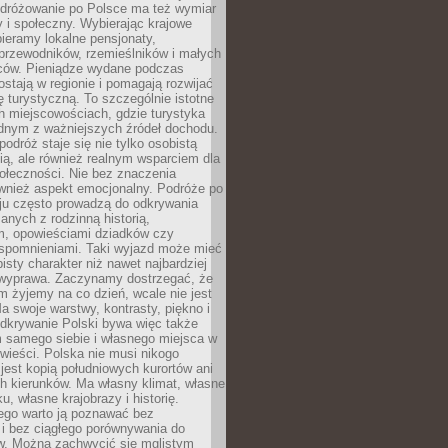
Podróżowanie po Polsce ma też wymiar
 i społeczny. Wybierając krajowe
pieramy lokalne pensjonaty,
 przewodników, rzemieślników i małych
rców. Pieniądze wydane podczas
stają w regionie i pomagają rozwijać
tę turystyczną. To szczególnie istotne
h miejscowościach, gdzie turystyka
dnym z ważniejszych źródeł dochodu.
podróż staje się nie tylko osobistą
ą, ale również realnym wsparciem dla
ołeczności. Nie bez znaczenia
ównież aspekt emocjonalny. Podróże po
ju często prowadzą do odkrywania
anych z rodzinną historią,
m, opowieściami dziadków czy
spomnieniami. Taki wyjazd może mieć
bisty charakter niż nawet najbardziej
wyprawa. Zaczynamy dostrzegać, że
ym żyjemy na co dzień, wcale nie jest
a swoje warstwy, kontrasty, piękno i
Odkrywanie Polski bywa więc także
 samego siebie i własnego miejsca w
wieści. Polska nie musi nikogo
jest kopią południowych kurortów ani
h kierunków. Ma własny klimat, własne
u, własne krajobrazy i historię.
ego warto ją poznawać bez
i bez ciągłego porównywania do
ów. Można zachwycić się mglistym