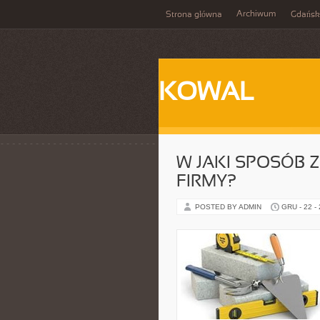
Archiwum
Strona główna
Gdańsk
KOWAL
W JAKI SPOSÓB 
FIRMY?
POSTED BY ADMIN
GRU - 22 -