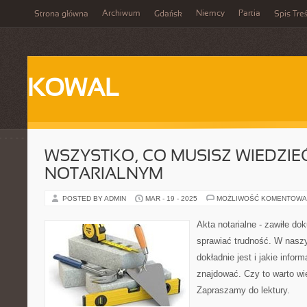
Archiwum
Niemcy
Partia
Strona główna
Gdańsk
Spis Treś
KOWAL
WSZYSTKO, CO MUSISZ WIEDZIEĆ
NOTARIALNYM
POSTED BY ADMIN
MAR - 19 - 2025
MOŻLIWOŚĆ KOMENTOWA
Akta notarialne - zawiłe d
sprawiać trudność. W naszy
dokładnie jest i jakie infor
znajdować. Czy to warto wi
Zapraszamy do lektury.