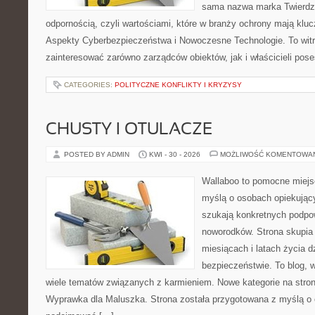
sama nazwa marka Twierdza
odpornością, czyli wartościami, które w branży ochrony mają klu
Aspekty Cyberbezpieczeństwa i Nowoczesne Technologie. To witr
zainteresować zarówno zarządców obiektów, jak i właścicieli poses
CATEGORIES:
POLITYCZNE KONFLIKTY I KRYZYSY
CHUSTY I OTULACZE
POSTED BY ADMIN
KWI - 30 - 2026
MOŻLIWOŚĆ KOMENTOWA
Wallaboo to pomocne miejs
myślą o osobach opiekujący
szukają konkretnych podpo
noworodków. Strona skupia 
miesiącach i latach życia 
bezpieczeństwie. To blog,
wiele tematów związanych z karmieniem. Nowe kategorie na stronie
Wyprawka dla Maluszka. Strona została przygotowana z myślą o 