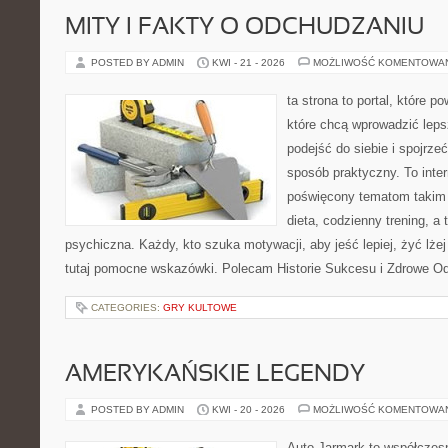
MITY I FAKTY O ODCHUDZANIU
POSTED BY ADMIN
KWI - 21 - 2026
MOŻLIWOŚĆ KOMENTOWA
ta strona to portal, które 
które chcą wprowadzić lep
podejść do siebie i spojrze
sposób praktyczny. To inte
poświęcony tematom takim 
dieta, codzienny trening, a
psychiczna. Każdy, kto szuka motywacji, aby jeść lepiej, żyć lżej 
tutaj pomocne wskazówki. Polecam Historie Sukcesu i Zdrowe O
CATEGORIES:
GRY KULTOWE
AMERYKAŃSKIE LEGENDY
POSTED BY ADMIN
KWI - 20 - 2026
MOŻLIWOŚĆ KOMENTOWA
Auto Jarmark to współczesn