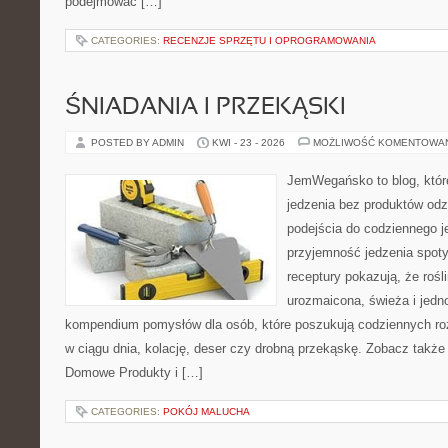
podejmować […]
CATEGORIES:
RECENZJE SPRZĘTU I OPROGRAMOWANIA
ŚNIADANIA I PRZEKĄSKI
POSTED BY ADMIN
KWI - 23 - 2026
MOŻLIWOŚĆ KOMENTOWA
JemWegańsko to blog, które 
jedzenia bez produktów od
podejścia do codziennego je
przyjemność jedzenia spotyk
receptury pokazują, że roś
urozmaicona, świeża i jedn
kompendium pomysłów dla osób, które poszukują codziennych roz
w ciągu dnia, kolację, deser czy drobną przekąskę. Zobacz także
Domowe Produkty i […]
CATEGORIES:
POKÓJ MALUCHA