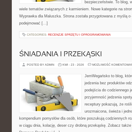
bezpieczeństwie. To blog,
wiele tematów związanych z karmieniem. Nowe kategorie na stronie
Wyprawka dla Maluszka. Strona została przygotowana z myślą o 
podejmować […]
CATEGORIES:
RECENZJE SPRZĘTU I OPROGRAMOWANIA
ŚNIADANIA I PRZEKĄSKI
POSTED BY ADMIN
KWI - 23 - 2026
MOŻLIWOŚĆ KOMENTOWA
JemWegańsko to blog, które 
jedzenia bez produktów od
podejścia do codziennego je
przyjemność jedzenia spotyk
receptury pokazują, że roś
urozmaicona, świeża i jedn
kompendium pomysłów dla osób, które poszukują codziennych roz
w ciągu dnia, kolację, deser czy drobną przekąskę. Zobacz także