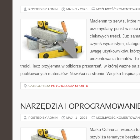
POSTED BY ADMIN
MAJ - 3 - 2026
MOŻLIWOŚĆ KOMENTOWAN
Madlennn to serwis, które 
przemyślany punkt w sieci 
ciekawych treści. Już sama
czymś wyrazistym, dlatego
uwagę użytkowników, którzy
prezentowania tematów. To 
treści, lecz przyjemna w odbiorze przestrzeń, w której ważne są z
publikowanych materiałów. Nowości na stronie: Wiejska Inspiracja
CATEGORIES:
PSYCHOLOGIA SPORTU
NARZĘDZIA I OPROGRAMOWANI
POSTED BY ADMIN
MAJ - 1 - 2026
MOŻLIWOŚĆ KOMENTOWAN
Marka Ochrona Twierdza to 
przybliża tematyce bezpie