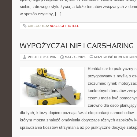
siebie, zdrowego stylu życia, a także tematów związanych z do
w sposób czytelny, […]
CATEGORIES:
NOCLEGI I HOTELE
WYPOŻYCZALNIE I CARSHARING
POSTED BY ADMIN
MAJ - 4 - 2026
MOŻLIWOŚĆ KOMENTOWAN
Rentdabcar to praktyczny s
przygotowany z myślą o oso
zrozumieć rynek motoryzacy
konkretnych tematów związ
czemu może być pomocnym
zarówno dla osób planując
dla tych, którzy dopiero poznają świat eksploatacji samochodów.
którym można znaleźć omówienia dotyczące różnych aspektów ko
sprawdzania kosztów utrzymania aż po praktyczne decyzje zaku