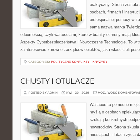
praktyczny. Strona została
osobach, firmach i instytuc
profesjonalnej pomocy w za
sama nazwa marka Twierdza
odpornością, czyli wartościami, które w branży ochrony mają klu
Aspekty Cyberbezpieczeństwa i Nowoczesne Technologie. To witr
zainteresować zarówno zarządców obiektów, jak i właścicieli poses
CATEGORIES:
POLITYCZNE KONFLIKTY I KRYZYSY
CHUSTY I OTULACZE
POSTED BY ADMIN
KWI - 30 - 2026
MOŻLIWOŚĆ KOMENTOWA
Wallaboo to pomocne miejs
myślą o osobach opiekujący
szukają konkretnych podpo
noworodków. Strona skupia 
miesiącach i latach życia 