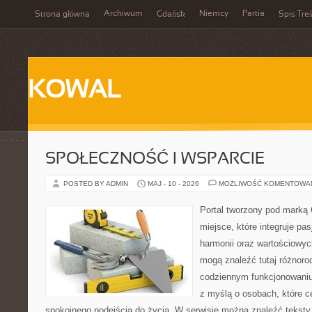
Archiwum
Niemcy
Partia
Strona główna
Gdańsk
Spis Treś
KOWAL
SPOŁECZNOŚĆ I WSPARCIE
POSTED BY ADMIN
MAJ - 10 - 2026
MOŻLIWOŚĆ KOMENTOWA
Portal tworzony pod marką
miejsce, które integruje pasj
harmonii oraz wartościowy
mogą znaleźć tutaj różnoro
codziennym funkcjonowaniu
z myślą o osobach, które ce
spokojnego podejścia do życia. W serwisie można znaleźć teksty