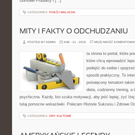
Domowe Produkty i […]
CATEGORIES:
POKÓJ MALUCHA
MITY I FAKTY O ODCHUDZANIU
POSTED BY ADMIN
KWI - 21 - 2026
MOŻLIWOŚĆ KOMENTOWA
ta strona to portal, które 
które chcą wprowadzić lep
podejść do siebie i spojrze
sposób praktyczny. To inte
poświęcony tematom takim 
dieta, codzienny trening, a
psychiczna. Każdy, kto szuka motywacji, aby jeść lepiej, żyć lżej 
tutaj pomocne wskazówki. Polecam Historie Sukcesu i Zdrowe O
CATEGORIES:
GRY KULTOWE