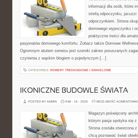
informacji dla osób, które 
strefą odpoczynku, jacuzz
odpoczynkiem. Strona skup
domowego wypoczynku i od
praktyczne treści dla amato
pasjonatów domowego komfortu. Zobacz także Domowe Wellness i
Ogromnym atutem serwisu jest szeroki zakres poruszanych zaga
czynienia z wąskim blogiem o pojedynczym […]
CATEGORIES:
ROWERY TREKKINGOWE I GRAVELOWE
IKONICZNE BUDOWLE ŚWIATA
POSTED BY ADMIN
KWI - 16 - 2026
MOŻLIWOŚĆ KOMENTOWA
Magazyn poświęcony archit
którym pasja spotyka się z
Strona została stworzona z
chcą poznawać świat obiekt