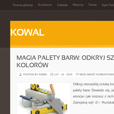
Archiwum
Niemcy
Partia
Strona główna
Gdańsk
Spis Treś
KOWAL
MAGIA PALETY BARW: ODKRYJ S
KOLORÓW
POSTED BY ADMIN
LUT - 14 - 2025
MOŻLIWOŚĆ KOMENTOWA
Odkryj niezwykłą sztukę k
palety barw. Dowiedz się, j
emocje i jak możesz z nich
Zainspiruj się! 🎨✨ #sztuk