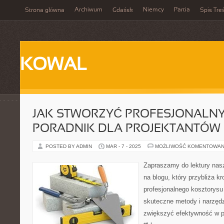
Archiwum
Niemcy
Partia
Strona główna
Gdańsk
Spis Treś
KOWAL
JAK STWORZYĆ PROFESJONALNY
PORADNIK DLA PROJEKTANTÓW
POSTED BY ADMIN
MAR - 7 - 2025
MOŻLIWOŚĆ KOMENTOWAN
Zapraszamy do lektury nas
na blogu, który przybliża k
profesjonalnego kosztorysu 
skuteczne metody i narzędz
zwiększyć efektywność w pr