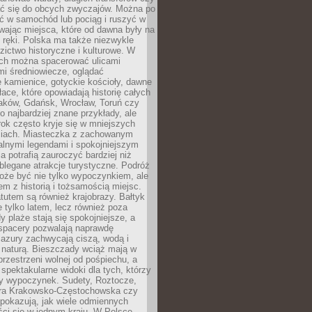
 się do obcych zwyczajów. Można po
ć w samochód lub pociąg i ruszyć w
wając miejsca, które od dawna były na
 ręki. Polska ma także niezwykle
zictwo historyczne i kulturowe. W
ach można spacerować ulicami
mi średniowiecze, oglądać
 kamienice, gotyckie kościoły, dawne
łace, które opowiadają historię całych
raków, Gdańsk, Wrocław, Toruń czy
ko najbardziej znane przykłady, ale
ok często kryje się w mniejszych
iach. Miasteczka z zachowanym
alnymi legendami i spokojniejszym
 potrafią zauroczyć bardziej niż
oblegane atrakcje turystyczne. Podróż
oże być nie tylko wypoczynkiem, ale
em z historią i tożsamością miejsc.
utem są również krajobrazy. Bałtyk
e tylko latem, lecz również poza
 plaże stają się spokojniejsze, a
spacery pozwalają naprawdę
azury zachwycają ciszą, wodą i
 naturą. Bieszczady wciąż mają w
przestrzeni wolnej od pośpiechu, a
ą spektakularne widoki dla tych, którzy
ny wypoczynek. Sudety, Roztocze,
ura Krakowsko-Częstochowska czy
pokazują, jak wiele odmiennych
ci się w jednym kraju. W Polsce