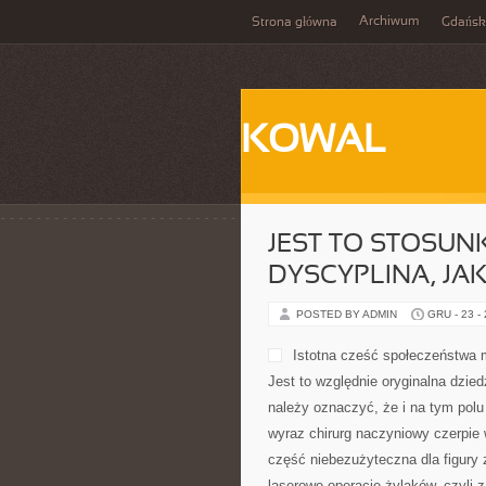
Archiwum
Strona główna
Gdańsk
KOWAL
JEST TO STOSU
DYSCYPLINA, JAK
POSTED BY ADMIN
GRU - 23 -
Istotna cześć społeczeństwa
Jest to względnie oryginalna dziedz
należy oznaczyć, że i na tym polu
wyraz chirurg naczyniowy czerpie 
część niebezużyteczna dla figury z
laserowe operacje żylaków, czyli 