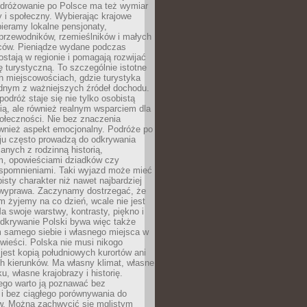
Podróżowanie po Polsce ma też wymiar
 i społeczny. Wybierając krajowe
pieramy lokalne pensjonaty,
 przewodników, rzemieślników i małych
rców. Pieniądze wydane podczas
stają w regionie i pomagają rozwijać
tę turystyczną. To szczególnie istotne
h miejscowościach, gdzie turystyka
dnym z ważniejszych źródeł dochodu.
podróż staje się nie tylko osobistą
ą, ale również realnym wsparciem dla
ołeczności. Nie bez znaczenia
ównież aspekt emocjonalny. Podróże po
ju często prowadzą do odkrywania
anych z rodzinną historią,
m, opowieściami dziadków czy
spomnieniami. Taki wyjazd może mieć
bisty charakter niż nawet najbardziej
wyprawa. Zaczynamy dostrzegać, że
ym żyjemy na co dzień, wcale nie jest
a swoje warstwy, kontrasty, piękno i
Odkrywanie Polski bywa więc także
 samego siebie i własnego miejsca w
wieści. Polska nie musi nikogo
jest kopią południowych kurortów ani
h kierunków. Ma własny klimat, własne
u, własne krajobrazy i historię.
ego warto ją poznawać bez
i bez ciągłego porównywania do
ów. Można zachwycić się mglistym