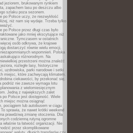
ad jeziorem, brukowanym rynkiem
ta, zapachem lasu po deszczu albo
iego szlaku poza sezonem.
e po Polsce uczy, że niezwykłość
bliżej, niż nam się wydaje. Trzeba tylko
auważyć.
 po Polsce przez długi czas było
traktowane jako mniej ekscytujące niż
raniczne. Tymczasem w ostatnich
 więcej osób odkrywa, że krajowe
gą dostarczyć równie wielu emocji,
 niezapomnianych wspomnień. Polska
 zaskakująco różnorodnym. Na
iewielkiej przestrzeni można znaleźć
jeziora, rozległe lasy, historyczne
i, uzdrowiska, parki narodowe i setki
h miejsc, które zachwycają klimatem.
robina ciekawości, by przekonać się,
na podróż nie zawsze wymaga lotu
 planowania z wielomiesięcznym
em. Jedną z największych zalet
 po Polsce jest dostępność. Wiele
ych miejsc można osiągnąć
 pociągiem lub autobusem w ciągu
. To sprawia, że nawet krótki weekend
 na prawdziwą zmianę otoczenia. Dla
nych codzienną rutyną ogromne
 właśnie ta łatwość organizacji. Nie
chodzić przez skomplikowane
lanować waluty, długich transferów czy