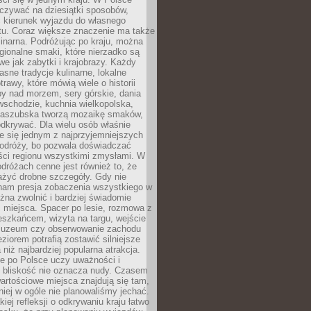
zywać na dziesiątki sposobów,
 kierunek wyjazdu do własnego
u. Coraz większe znaczenie ma także
linarna. Podróżując po kraju, można
ionalne smaki, które nierzadko są
we jak zabytki i krajobrazy. Każdy
asne tradycje kulinarne, lokalne
trawy, które mówią wiele o historii
y nad morzem, sery górskie, dania
wschodzie, kuchnia wielkopolska,
kaszubska tworzą mozaikę smaków,
odkrywać. Dla wielu osób właśnie
je się jednym z najprzyjemniejszych
odróży, bo pozwala doświadczać
ści regionu wszystkimi zmysłami. W
dróżach cenne jest również to, że
ażyć drobne szczegóły. Gdy nie
nam presja zobaczenia wszystkiego w
ożna zwolnić i bardziej świadomie
 miejsca. Spacer po lesie, rozmowa z
eszkańcem, wizyta na targu, wejście
muzeum czy obserwowanie zachodu
eziorem potrafią zostawić silniejsze
niż najbardziej popularna atrakcja.
e po Polsce uczy uważności i
e bliskość nie oznacza nudy. Czasem
wartościowe miejsca znajdują się tam,
iej w ogóle nie planowaliśmy jechać.
iej refleksji o odkrywaniu kraju łatwo