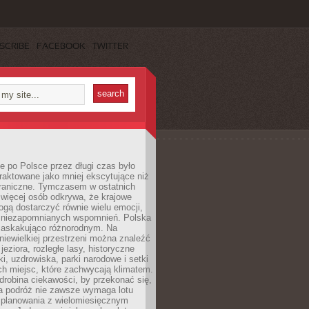
SCRIBE
FACEBOOK
TWITTER
 po Polsce przez długi czas było
traktowane jako mniej ekscytujące niż
raniczne. Tymczasem w ostatnich
 więcej osób odkrywa, że krajowe
gą dostarczyć równie wielu emocji,
 niezapomnianych wspomnień. Polska
 zaskakująco różnorodnym. Na
iewielkiej przestrzeni można znaleźć
jeziora, rozległe lasy, historyczne
i, uzdrowiska, parki narodowe i setki
h miejsc, które zachwycają klimatem.
robina ciekawości, by przekonać się,
na podróż nie zawsze wymaga lotu
 planowania z wielomiesięcznym