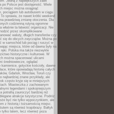
em. Jedną z największych zalet
 po Polsce jest dostępność. Wiele
ych miejsc można osiągnąć
 pociągiem lub autobusem w ciągu
. To sprawia, że nawet krótki weekend
 na prawdziwą zmianę otoczenia. Dla
nych codzienną rutyną ogromne
 właśnie ta łatwość organizacji. Nie
chodzić przez skomplikowane
lanować waluty, długich transferów czy
 się do obcych zwyczajów. Można po
ć w samochód lub pociąg i ruszyć w
wając miejsca, które od dawna były na
 ręki. Polska ma także niezwykle
zictwo historyczne i kulturowe. W
ach można spacerować ulicami
mi średniowiecze, oglądać
 kamienice, gotyckie kościoły, dawne
łace, które opowiadają historię całych
raków, Gdańsk, Wrocław, Toruń czy
ko najbardziej znane przykłady, ale
ok często kryje się w mniejszych
iach. Miasteczka z zachowanym
alnymi legendami i spokojniejszym
 potrafią zauroczyć bardziej niż
oblegane atrakcje turystyczne. Podróż
oże być nie tylko wypoczynkiem, ale
em z historią i tożsamością miejsc.
utem są również krajobrazy. Bałtyk
e tylko latem, lecz również poza