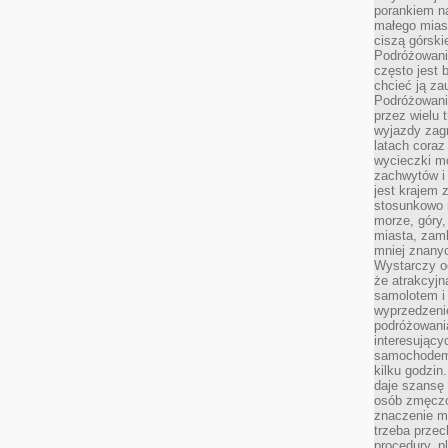
porankiem n
małego mias
ciszą górsk
Podróżowani
często jest 
chcieć ją z
Podróżowanie
przez wielu 
wyjazdy zag
latach coraz
wycieczki mo
zachwytów i
jest krajem
stosunkowo n
morze, góry, 
miasta, zamk
mniej znanyc
Wystarczy od
że atrakcyj
samolotem i
wyprzedzeni
podróżowania
interesując
samochodem,
kilku godzin
daje szansę
osób zmęczo
znaczenie ma
trzeba prze
procedury, p