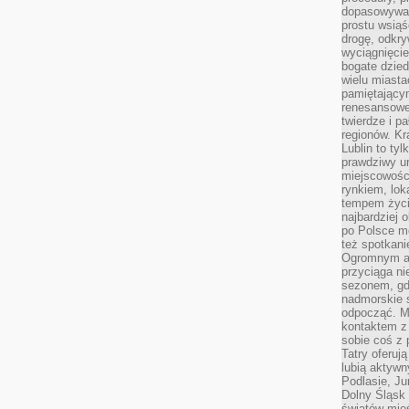
dopasowywać
prostu wsiąś
drogę, odkry
wyciągnięcie
bogate dzied
wielu miast
pamiętający
renesansowe
twierdze i pa
regionów. K
Lublin to tyl
prawdziwy ur
miejscowośc
rynkiem, lok
tempem życia
najbardziej 
po Polsce m
też spotkani
Ogromnym at
przyciąga ni
sezonem, gdy
nadmorskie 
odpocząć. M
kontaktem z
sobie coś z 
Tatry oferuj
lubią aktyw
Podlasie, J
Dolny Śląsk 
światów mieś