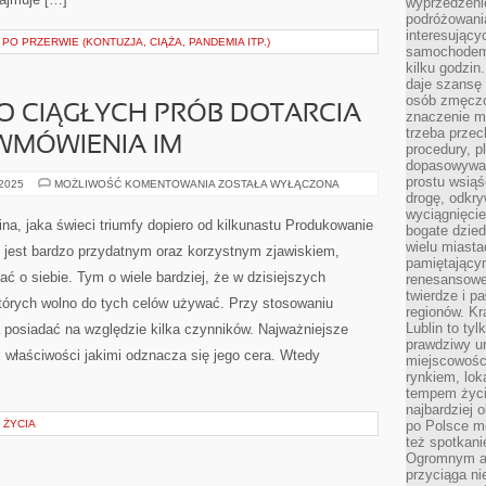
wyprzedzeni
podróżowania
interesując
O PRZERWIE (KONTUZJA, CIĄŻA, PANDEMIA ITP.)
samochodem,
kilku godzin
daje szansę
osób zmęczo
O CIĄGŁYCH PRÓB DOTARCIA
znaczenie ma
trzeba prze
WMÓWIENIA IM
procedury, p
dopasowywać
prostu wsiąś
NIESTETY
 2025
MOŻLIWOŚĆ KOMENTOWANIA
ZOSTAŁA WYŁĄCZONA
POMIMO
drogę, odkry
CIĄGŁYCH
wyciągnięcie
PRÓB
na, jaka świeci triumfy dopiero od kilkunastu Produkowanie
bogate dzied
DOTARCIA
DO
wielu miast
 jest bardzo przydatnym oraz korzystnym zjawiskiem,
LUDZI
pamiętający
ORAZ
ć o siebie. Tym o wiele bardziej, że w dzisiejszych
renesansowe
WMÓWIENIA
IM
twierdze i pa
których wolno do tych celów używać. Przy stosowaniu
regionów. K
Lublin to tyl
 posiadać na względzie kilka czynników. Najważniejsze
prawdziwy ur
i właściwości jakimi odznacza się jego cera. Wtedy
miejscowośc
rynkiem, lok
tempem życia
najbardziej 
 ŻYCIA
po Polsce m
też spotkani
Ogromnym at
przyciąga ni