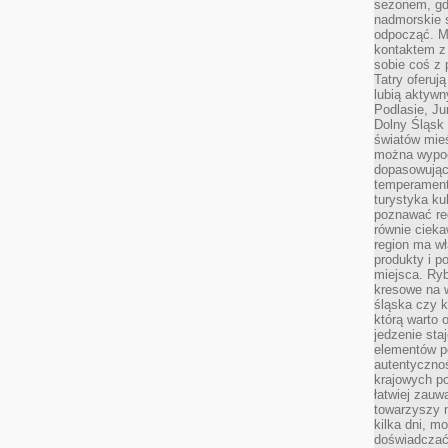
sezonem, gdy
nadmorskie 
odpocząć. M
kontaktem z
sobie coś z 
Tatry oferuj
lubią aktyw
Podlasie, J
Dolny Śląsk 
światów mieś
można wypoc
dopasowując
temperament
turystyka ku
poznawać reg
równie cieka
region ma wł
produkty i po
miejsca. Ryb
kresowe na 
śląska czy 
którą warto 
jedzenie sta
elementów p
autentyczno
krajowych po
łatwiej zauw
towarzyszy 
kilka dni, m
doświadczać