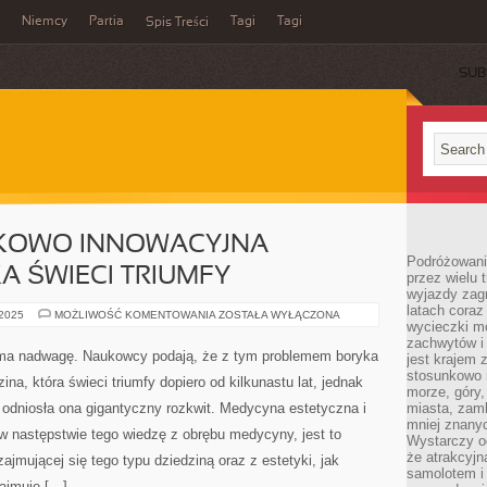
Niemcy
Partia
Tagi
Tagi
Spis Treści
SUB
NKOWO INNOWACYJNA
Podróżowanie
A ŚWIECI TRIUMFY
przez wielu 
wyjazdy zag
latach coraz
JEST
 2025
MOŻLIWOŚĆ KOMENTOWANIA
ZOSTAŁA WYŁĄCZONA
wycieczki mo
TO
STOSUNKOWO
zachwytów i
INNOWACYJNA
 ma nadwagę. Naukowcy podają, że z tym problemem boryka
jest krajem
DYSCYPLINA,
JAKA
stosunkowo n
ina, która świeci triumfy dopiero od kilkunastu lat, jednak
ŚWIECI
morze, góry, 
TRIUMFY
 odniosła ona gigantyczny rozkwit. Medycyna estetyczna i
miasta, zamk
mniej znanyc
w następstwie tego wiedzę z obrębu medycyny, jest to
Wystarczy od
że atrakcyj
ajmującej się tego typu dziedziną oraz z estetyki, jak
samolotem i
zajmuje […]