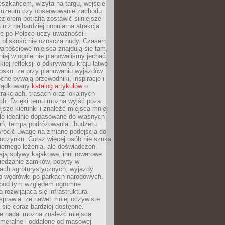
eszkańcem, wizyta na targu, wejście
muzeum czy obserwowanie zachodu
eziorem potrafią zostawić silniejsze
niż najbardziej popularna atrakcja.
e po Polsce uczy uważności i
e bliskość nie oznacza nudy. Czasem
wartościowe miejsca znajdują się tam,
iej w ogóle nie planowaliśmy jechać.
iej refleksji o odkrywaniu kraju łatwo
iosku, że przy planowaniu wyjazdów
ne bywają przewodniki, inspiracje i
rządkowany
katalog artykułów
o
trakcjach, trasach oraz lokalnych
ch. Dzięki temu można wyjść poza
ejsze kierunki i znaleźć miejsca mniej
le idealnie dopasowane do własnych
ń, tempa podróżowania i budżetu.
wrócić uwagę na zmianę podejścia do
czynku. Coraz więcej osób nie szuka
biernego leżenia, ale doświadczeń.
ają spływy kajakowe, inni rowerowe
iedzanie zamków, pobyty w
ach agroturystycznych, wyjazdy
bo wędrówki po parkach narodowych.
 pod tym względem ogromne
 rozwijająca się infrastruktura
sprawia, że nawet mniej oczywiste
ą się coraz bardziej dostępne.
e nadal można znaleźć miejsca
ameralne i oddalone od masowej