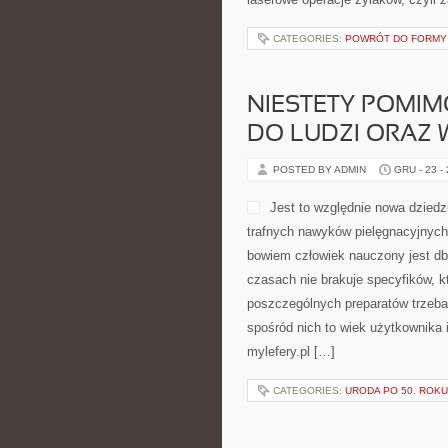
CATEGORIES:
POWRÓT DO FORMY P
NIESTETY POMIM
DO LUDZI ORAZ 
POSTED BY ADMIN
GRU - 23 -
Jest to względnie nowa dziedzi
trafnych nawyków pielęgnacyjnych
bowiem człowiek nauczony jest dba
czasach nie brakuje specyfików, 
poszczególnych preparatów trzeba
spośród nich to wiek użytkownika 
mylefery.pl […]
CATEGORIES:
URODA PO 50. ROKU