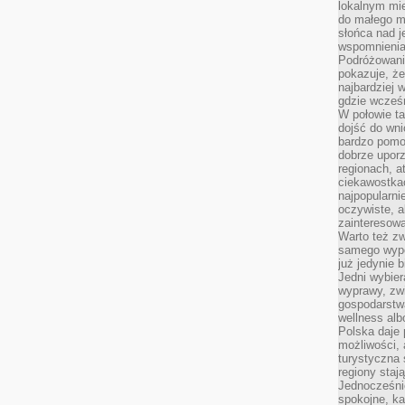
lokalnym mi
do małego 
słońca nad j
wspomnienia 
Podróżowani
pokazuje, ż
najbardziej 
gdzie wcześn
W połowie tak
dojść do wn
bardzo pomoc
dobrze upo
regionach, a
ciekawostka
najpopularni
oczywiste, a
zainteresowa
Warto też z
samego wypo
już jedynie 
Jedni wybier
wyprawy, zw
gospodarstw
wellness al
Polska daje
możliwości, a
turystyczna 
regiony staj
Jednocześni
spokojne, k