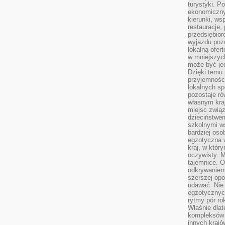
turystyki. 
ekonomiczny
kierunki, ws
restauracje,
przedsiębio
wyjazdu pozo
lokalną ofer
w mniejszyc
może być je
Dzięki temu 
przyjemności
lokalnych sp
pozostaje r
własnym kra
miejsc związ
dzieciństwe
szkolnymi w
bardziej oso
egzotyczna 
kraj, w któr
oczywisty. M
tajemnice. 
odkrywaniem
szerszej opo
udawać. Nie 
egzotycznyc
rytmy pór rok
Właśnie dlat
kompleksów 
innych kraj