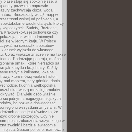
 plaże stają się spokojniejsze, a
spacery pozwalają naprawdę
azury zachwycają ciszą, wodą i
 naturą. Bieszczady wciąż mają w
przestrzeni wolnej od pośpiechu, a
ą spektakularne widoki dla tych, którzy
ny wypoczynek. Sudety, Roztocze,
ura Krakowsko-Częstochowska czy
pokazują, jak wiele odmiennych
ci się w jednym kraju. W Polsce
zywać na dziesiątki sposobów,
 kierunek wyjazdu do własnego
u. Coraz większe znaczenie ma także
linarna. Podróżując po kraju, można
ionalne smaki, które nierzadko są
we jak zabytki i krajobrazy. Każdy
asne tradycje kulinarne, lokalne
trawy, które mówią wiele o historii
y nad morzem, sery górskie, dania
wschodzie, kuchnia wielkopolska,
kaszubska tworzą mozaikę smaków,
odkrywać. Dla wielu osób właśnie
je się jednym z najprzyjemniejszych
odróży, bo pozwala doświadczać
ści regionu wszystkimi zmysłami. W
dróżach cenne jest również to, że
ażyć drobne szczegóły. Gdy nie
nam presja zobaczenia wszystkiego w
ożna zwolnić i bardziej świadomie
 miejsca. Spacer po lesie, rozmowa z