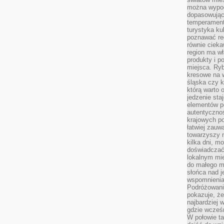
można wypoc
dopasowując
temperament
turystyka ku
poznawać reg
równie cieka
region ma wł
produkty i po
miejsca. Ryb
kresowe na 
śląska czy 
którą warto 
jedzenie sta
elementów p
autentyczno
krajowych po
łatwiej zauw
towarzyszy 
kilka dni, m
doświadczać
lokalnym mi
do małego 
słońca nad j
wspomnienia 
Podróżowani
pokazuje, ż
najbardziej 
gdzie wcześn
W połowie tak