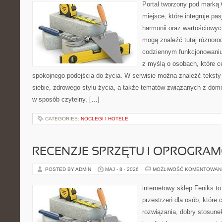
Portal tworzony pod marką
miejsce, które integruje pasj
harmonii oraz wartościowy
mogą znaleźć tutaj różnoro
codziennym funkcjonowaniu
z myślą o osobach, które ce
spokojnego podejścia do życia. W serwisie można znaleźć teksty
siebie, zdrowego stylu życia, a także tematów związanych z do
w sposób czytelny, […]
CATEGORIES:
NOCLEGI I HOTELE
RECENZJE SPRZĘTU I OPROGRA
POSTED BY ADMIN
MAJ - 8 - 2026
MOŻLIWOŚĆ KOMENTOWAN
internetowy sklep Feniks to
przestrzeń dla osób, które
rozwiązania, dobry stosune