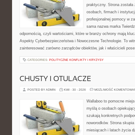
praktyczny. Strona została
osobach, firmach i instytuc
profesjonalnej pomocy w za
sama nazwa marka Twierdza
odpornością, czyli wartościami, które w branży ochrony mają klu
Aspekty Cyberbezpieczeństwa i Nowoczesne Technologie. To witr
zainteresować zarówno zarządców obiektów, jak i właścicieli poses
CATEGORIES:
POLITYCZNE KONFLIKTY I KRYZYSY
CHUSTY I OTULACZE
POSTED BY ADMIN
KWI - 30 - 2026
MOŻLIWOŚĆ KOMENTOWA
Wallaboo to pomocne miejs
myślą o osobach opiekujący
szukają konkretnych podpo
noworodków. Strona skupia 
miesiącach i latach życia 