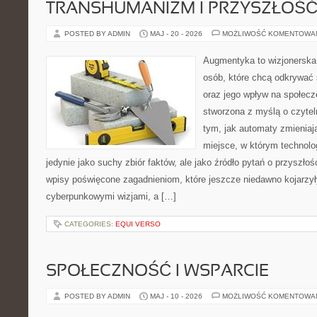
TRANSHUMANIZM I PRZYSZŁOŚĆ
POSTED BY ADMIN
MAJ - 20 - 2026
MOŻLIWOŚĆ KOMENTOWA
Augmentyka to wizjonerska 
osób, które chcą odkrywać ś
oraz jego wpływ na społecz
stworzona z myślą o czyteln
tym, jak automaty zmieniaj
miejsce, w którym technolog
jedynie jako suchy zbiór faktów, ale jako źródło pytań o przyszło
wpisy poświęcone zagadnieniom, które jeszcze niedawno kojarzyły
cyberpunkowymi wizjami, a […]
CATEGORIES:
EQUI VERSO
SPOŁECZNOŚĆ I WSPARCIE
POSTED BY ADMIN
MAJ - 10 - 2026
MOŻLIWOŚĆ KOMENTOWA