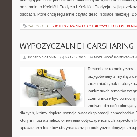
na stronie to Kościół i Tradycja i Kościół i Tradycja. NajlepszeKa
osobach, które chcą regularnie czytać treści niosące nadzieję. B
CATEGORIES:
FIZJOTERAPIA W SPORTACH SIŁOWYCH I CROSS TRENI
WYPOŻYCZALNIE I CARSHARING
POSTED BY ADMIN
MAJ - 4 - 2026
MOŻLIWOŚĆ KOMENTOWAN
Rentdabcar to praktyczny s
przygotowany z myślą o oso
zrozumieć rynek motoryzacy
konkretnych tematów związ
czemu może być pomocnym
zarówno dla osób planując
dla tych, którzy dopiero poznają świat eksploatacji samochodów.
którym można znaleźć omówienia dotyczące różnych aspektów ko
sprawdzania kosztów utrzymania aż po praktyczne decyzje zaku