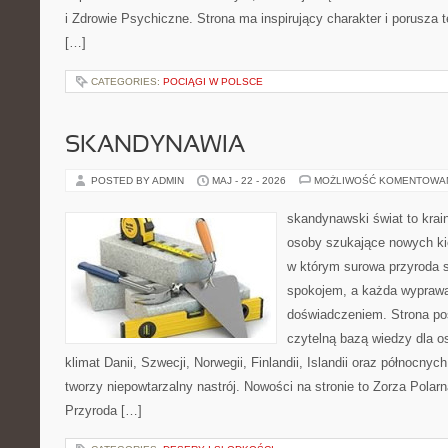
i Zdrowie Psychiczne. Strona ma inspirujący charakter i porusza
[…]
CATEGORIES:
POCIĄGI W POLSCE
SKANDYNAWIA
POSTED BY ADMIN
MAJ - 22 - 2026
MOŻLIWOŚĆ KOMENTOWA
skandynawski świat to krai
osoby szukające nowych kie
w którym surowa przyroda 
spokojem, a każda wypraw
doświadczeniem. Strona poś
czytelną bazą wiedzy dla o
klimat Danii, Szwecji, Norwegii, Finlandii, Islandii oraz północnyc
tworzy niepowtarzalny nastrój. Nowości na stronie to Zorza Polarn
Przyroda […]