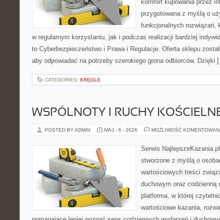
komfort kupowania przez int
przygotowana z myślą o uż
funkcjonalnych rozwiązań, 
w regularnym korzystaniu, jak i podczas realizacji bardziej indy
to Cyberbezpieczeństwo i Prawa i Regulacje. Oferta sklepu zosta
aby odpowiadać na potrzeby szerokiego grona odbiorców. Dzięki 
CATEGORIES:
KRĘGLE
WSPÓLNOTY I RUCHY KOŚCIELN
POSTED BY ADMIN
MAJ - 6 - 2026
MOŻLIWOŚĆ KOMENTOWAN
Serwis NajlepszeKazania.pl
stworzone z myślą o osobac
wartościowych treści związ
duchowym oraz codzienną re
platforma, w której czyteln
wartościowe kazania, rozwa
pomagające lepiej poznać sens codziennych wydarzeń i duchowy