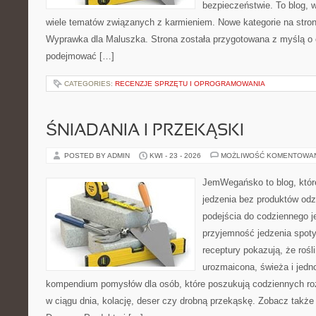
bezpieczeństwie. To blog,
wiele tematów związanych z karmieniem. Nowe kategorie na stronie
Wyprawka dla Maluszka. Strona została przygotowana z myślą o 
podejmować […]
CATEGORIES:
RECENZJE SPRZĘTU I OPROGRAMOWANIA
ŚNIADANIA I PRZEKĄSKI
POSTED BY ADMIN
KWI - 23 - 2026
MOŻLIWOŚĆ KOMENTOWA
JemWegańsko to blog, które 
jedzenia bez produktów od
podejścia do codziennego je
przyjemność jedzenia spotyk
receptury pokazują, że roś
urozmaicona, świeża i jedn
kompendium pomysłów dla osób, które poszukują codziennych roz
w ciągu dnia, kolację, deser czy drobną przekąskę. Zobacz także