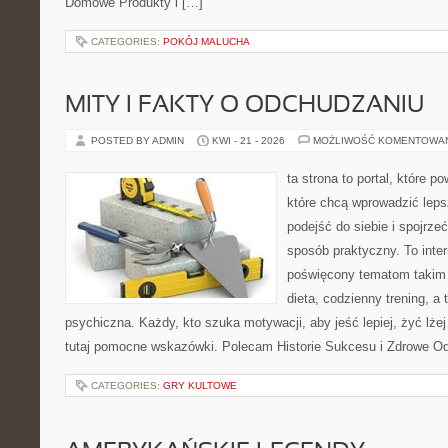
Domowe Produkty i […]
CATEGORIES:
POKÓJ MALUCHA
MITY I FAKTY O ODCHUDZANIU
POSTED BY ADMIN
KWI - 21 - 2026
MOŻLIWOŚĆ KOMENTOWA
ta strona to portal, które 
które chcą wprowadzić lep
podejść do siebie i spojrze
sposób praktyczny. To inte
poświęcony tematom takim 
dieta, codzienny trening, a
psychiczna. Każdy, kto szuka motywacji, aby jeść lepiej, żyć lżej 
tutaj pomocne wskazówki. Polecam Historie Sukcesu i Zdrowe O
CATEGORIES:
GRY KULTOWE