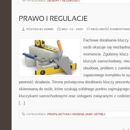
CATEGORIES:
DESERY I SŁODKOŚCI
PRAWO I REGULACJE
POSTED BY ADMIN
MAJ - 21 - 2026
MOŻLIWOŚĆ KOMENTOWA
Fachowe dorabianie kluczy t
osób okazuje się niezbędn
momencie. Zgubiony klucz 
kluczyk samochodowy, niedz
obudowa, problem z zamkie
zapasowego kompletu to syt
pewność działania. Strona poświęcona dorabianiu kluczy prezentu
skierowaną do osób, które szukają solidnego punktu zajmującego
kluczykami samochodowymi oraz usługami związanymi z codzie
[…]
CATEGORIES:
PROFILAKTYKA I HIGIENA JAMY USTNEJ