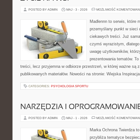
POSTED BY ADMIN
MAJ - 3 - 2026
MOŻLIWOŚĆ KOMENTOWAN
Madlennn to serwis, które 
przemyślany punkt w sieci 
ciekawych treści. Już sama
czymś wyrazistym, dlatego
uwagę użytkowników, którzy
prezentowania tematów. To 
treści, lecz przyjemna w odbiorze przestrzeń, w której ważne są z
publikowanych materiałów. Nowości na stronie: Wiejska Inspiracja
CATEGORIES:
PSYCHOLOGIA SPORTU
NARZĘDZIA I OPROGRAMOWANI
POSTED BY ADMIN
MAJ - 1 - 2026
MOŻLIWOŚĆ KOMENTOWAN
Marka Ochrona Twierdza to 
przybliża tematyce bezpie