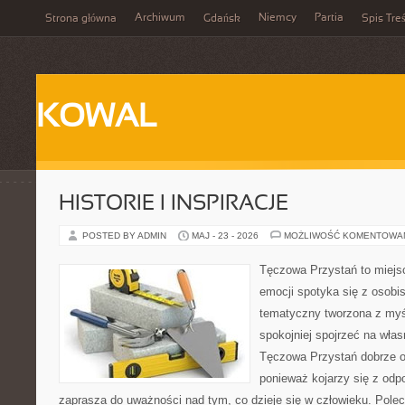
Archiwum
Niemcy
Partia
Strona główna
Gdańsk
Spis Treś
KOWAL
HISTORIE I INSPIRACJE
POSTED BY ADMIN
MAJ - 23 - 2026
MOŻLIWOŚĆ KOMENTOWA
Tęczowa Przystań to miejs
emocji spotyka się z osobis
tematyczny tworzona z myś
spokojniej spojrzeć na wła
Tęczowa Przystań dobrze od
ponieważ kojarzy się z odp
zaprasza do uważności nad tym, co dzieje się w człowieku. Pole