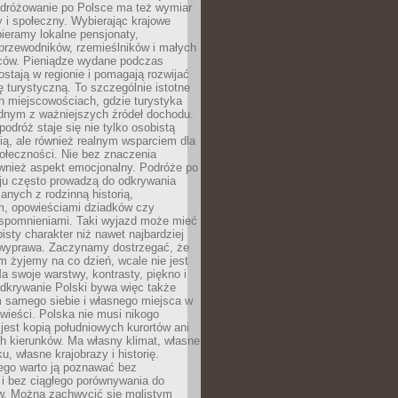
Podróżowanie po Polsce ma też wymiar
 i społeczny. Wybierając krajowe
pieramy lokalne pensjonaty,
 przewodników, rzemieślników i małych
rców. Pieniądze wydane podczas
stają w regionie i pomagają rozwijać
tę turystyczną. To szczególnie istotne
h miejscowościach, gdzie turystyka
dnym z ważniejszych źródeł dochodu.
podróż staje się nie tylko osobistą
ą, ale również realnym wsparciem dla
ołeczności. Nie bez znaczenia
ównież aspekt emocjonalny. Podróże po
ju często prowadzą do odkrywania
anych z rodzinną historią,
m, opowieściami dziadków czy
spomnieniami. Taki wyjazd może mieć
bisty charakter niż nawet najbardziej
wyprawa. Zaczynamy dostrzegać, że
ym żyjemy na co dzień, wcale nie jest
a swoje warstwy, kontrasty, piękno i
Odkrywanie Polski bywa więc także
 samego siebie i własnego miejsca w
wieści. Polska nie musi nikogo
jest kopią południowych kurortów ani
h kierunków. Ma własny klimat, własne
u, własne krajobrazy i historię.
ego warto ją poznawać bez
i bez ciągłego porównywania do
ów. Można zachwycić się mglistym