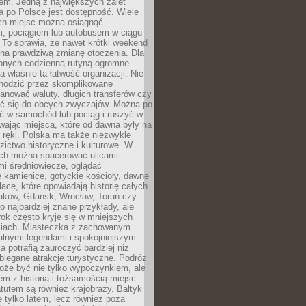
em. Jedną z największych zalet
 po Polsce jest dostępność. Wiele
ych miejsc można osiągnąć
 pociągiem lub autobusem w ciągu
. To sprawia, że nawet krótki weekend
 na prawdziwą zmianę otoczenia. Dla
nych codzienną rutyną ogromne
 właśnie ta łatwość organizacji. Nie
chodzić przez skomplikowane
lanować waluty, długich transferów czy
 się do obcych zwyczajów. Można po
ć w samochód lub pociąg i ruszyć w
wając miejsca, które od dawna były na
 ręki. Polska ma także niezwykle
zictwo historyczne i kulturowe. W
ach można spacerować ulicami
mi średniowiecze, oglądać
 kamienice, gotyckie kościoły, dawne
łace, które opowiadają historię całych
raków, Gdańsk, Wrocław, Toruń czy
ko najbardziej znane przykłady, ale
ok często kryje się w mniejszych
iach. Miasteczka z zachowanym
alnymi legendami i spokojniejszym
 potrafią zauroczyć bardziej niż
oblegane atrakcje turystyczne. Podróż
oże być nie tylko wypoczynkiem, ale
em z historią i tożsamością miejsc.
utem są również krajobrazy. Bałtyk
e tylko latem, lecz również poza