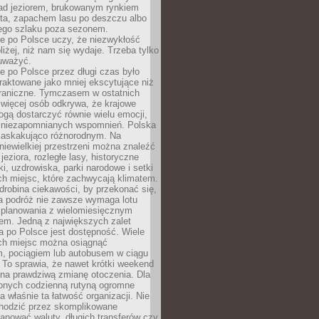
ad jeziorem, brukowanym rynkiem
ta, zapachem lasu po deszczu albo
iego szlaku poza sezonem.
e po Polsce uczy, że niezwykłość
bliżej, niż nam się wydaje. Trzeba tylko
auważyć.
 po Polsce przez długi czas było
traktowane jako mniej ekscytujące niż
raniczne. Tymczasem w ostatnich
 więcej osób odkrywa, że krajowe
gą dostarczyć równie wielu emocji,
 niezapomnianych wspomnień. Polska
 zaskakująco różnorodnym. Na
iewielkiej przestrzeni można znaleźć
jeziora, rozległe lasy, historyczne
i, uzdrowiska, parki narodowe i setki
h miejsc, które zachwycają klimatem.
robina ciekawości, by przekonać się,
na podróż nie zawsze wymaga lotu
 planowania z wielomiesięcznym
em. Jedną z największych zalet
 po Polsce jest dostępność. Wiele
ych miejsc można osiągnąć
 pociągiem lub autobusem w ciągu
. To sprawia, że nawet krótki weekend
 na prawdziwą zmianę otoczenia. Dla
nych codzienną rutyną ogromne
 właśnie ta łatwość organizacji. Nie
chodzić przez skomplikowane
lanować waluty, długich transferów czy