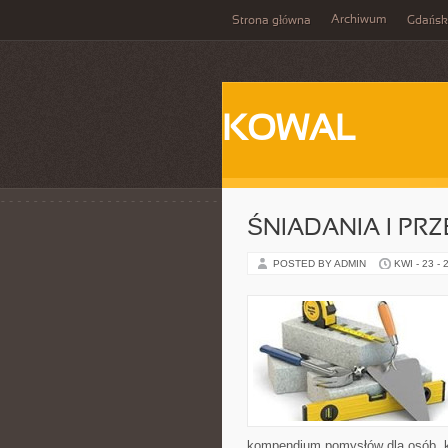
Archiwum
Strona główna
Gdańsk
KOWAL
ŚNIADANIA I PRZ
POSTED BY ADMIN
KWI - 23 - 
kompendium pomysłów dla osób, kt