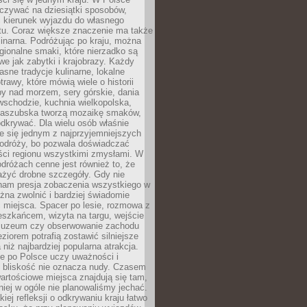
zywać na dziesiątki sposobów,
 kierunek wyjazdu do własnego
u. Coraz większe znaczenie ma także
linarna. Podróżując po kraju, można
ionalne smaki, które nierzadko są
we jak zabytki i krajobrazy. Każdy
asne tradycje kulinarne, lokalne
trawy, które mówią wiele o historii
y nad morzem, sery górskie, dania
wschodzie, kuchnia wielkopolska,
kaszubska tworzą mozaikę smaków,
odkrywać. Dla wielu osób właśnie
je się jednym z najprzyjemniejszych
odróży, bo pozwala doświadczać
ści regionu wszystkimi zmysłami. W
dróżach cenne jest również to, że
ażyć drobne szczegóły. Gdy nie
nam presja zobaczenia wszystkiego w
ożna zwolnić i bardziej świadomie
 miejsca. Spacer po lesie, rozmowa z
eszkańcem, wizyta na targu, wejście
muzeum czy obserwowanie zachodu
eziorem potrafią zostawić silniejsze
niż najbardziej popularna atrakcja.
e po Polsce uczy uważności i
e bliskość nie oznacza nudy. Czasem
wartościowe miejsca znajdują się tam,
iej w ogóle nie planowaliśmy jechać.
iej refleksji o odkrywaniu kraju łatwo