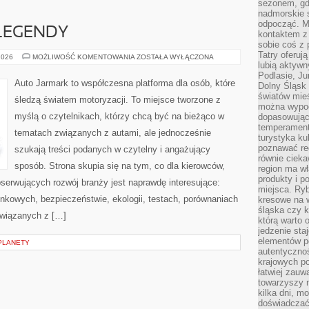
sezonem, gdy
nadmorskie 
odpocząć. M
LEGENDY
kontaktem z
sobie coś z 
Tatry oferuj
AMERYKAŃSKIE
2026
MOŻLIWOŚĆ KOMENTOWANIA
ZOSTAŁA WYŁĄCZONA
LEGENDY
lubią aktyw
Podlasie, J
Auto Jarmark to współczesna platforma dla osób, które
Dolny Śląsk 
światów mieś
śledzą światem motoryzacji. To miejsce tworzone z
można wypoc
myślą o czytelnikach, którzy chcą być na bieżąco w
dopasowując
temperament
tematach związanych z autami, ale jednocześnie
turystyka ku
poznawać reg
szukają treści podanych w czytelny i angażujący
równie cieka
sposób. Strona skupia się na tym, co dla kierowców,
region ma wł
produkty i po
serwujących rozwój branży jest naprawdę interesujące:
miejsca. Ryb
nkowych, bezpieczeństwie, ekologii, testach, porównaniach
kresowe na 
śląska czy 
związanych z […]
którą warto 
jedzenie sta
elementów p
PLANETY
autentyczno
krajowych po
łatwiej zauw
towarzyszy 
kilka dni, m
doświadczać