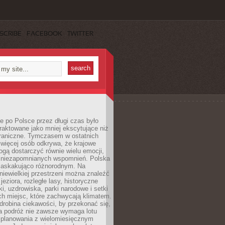
SCRIBE
FACEBOOK
TWITTER
 po Polsce przez długi czas było
traktowane jako mniej ekscytujące niż
raniczne. Tymczasem w ostatnich
 więcej osób odkrywa, że krajowe
gą dostarczyć równie wielu emocji,
 niezapomnianych wspomnień. Polska
 zaskakująco różnorodnym. Na
iewielkiej przestrzeni można znaleźć
jeziora, rozległe lasy, historyczne
i, uzdrowiska, parki narodowe i setki
h miejsc, które zachwycają klimatem.
robina ciekawości, by przekonać się,
na podróż nie zawsze wymaga lotu
 planowania z wielomiesięcznym