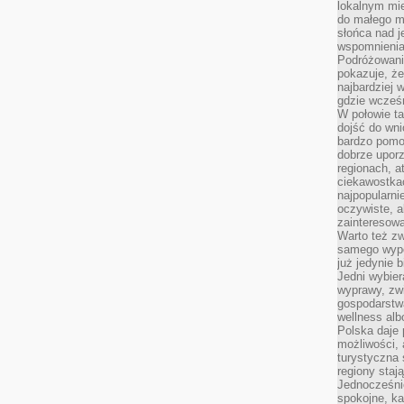
lokalnym mi
do małego 
słońca nad j
wspomnienia 
Podróżowani
pokazuje, ż
najbardziej 
gdzie wcześn
W połowie tak
dojść do wn
bardzo pomoc
dobrze upo
regionach, a
ciekawostka
najpopularni
oczywiste, a
zainteresowa
Warto też z
samego wypo
już jedynie 
Jedni wybier
wyprawy, zw
gospodarstw
wellness al
Polska daje
możliwości, a
turystyczna 
regiony staj
Jednocześni
spokojne, k