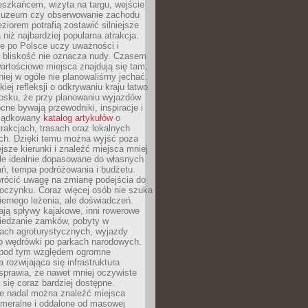
eszkańcem, wizyta na targu, wejście
muzeum czy obserwowanie zachodu
eziorem potrafią zostawić silniejsze
niż najbardziej popularna atrakcja.
e po Polsce uczy uważności i
e bliskość nie oznacza nudy. Czasem
wartościowe miejsca znajdują się tam,
iej w ogóle nie planowaliśmy jechać.
iej refleksji o odkrywaniu kraju łatwo
iosku, że przy planowaniu wyjazdów
ne bywają przewodniki, inspiracje i
rządkowany
katalog artykułów
o
trakcjach, trasach oraz lokalnych
ch. Dzięki temu można wyjść poza
ejsze kierunki i znaleźć miejsca mniej
le idealnie dopasowane do własnych
ń, tempa podróżowania i budżetu.
wrócić uwagę na zmianę podejścia do
czynku. Coraz więcej osób nie szuka
biernego leżenia, ale doświadczeń.
ają spływy kajakowe, inni rowerowe
iedzanie zamków, pobyty w
ach agroturystycznych, wyjazdy
bo wędrówki po parkach narodowych.
 pod tym względem ogromne
 rozwijająca się infrastruktura
sprawia, że nawet mniej oczywiste
ą się coraz bardziej dostępne.
e nadal można znaleźć miejsca
ameralne i oddalone od masowej