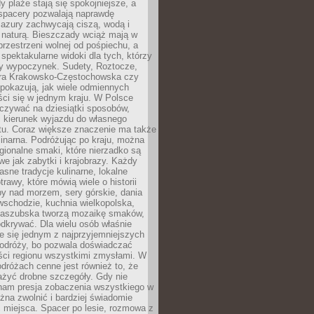
 plaże stają się spokojniejsze, a
spacery pozwalają naprawdę
azury zachwycają ciszą, wodą i
 naturą. Bieszczady wciąż mają w
przestrzeni wolnej od pośpiechu, a
ą spektakularne widoki dla tych, którzy
ny wypoczynek. Sudety, Roztocze,
ura Krakowsko-Częstochowska czy
pokazują, jak wiele odmiennych
ci się w jednym kraju. W Polsce
zywać na dziesiątki sposobów,
 kierunek wyjazdu do własnego
u. Coraz większe znaczenie ma także
linarna. Podróżując po kraju, można
ionalne smaki, które nierzadko są
we jak zabytki i krajobrazy. Każdy
asne tradycje kulinarne, lokalne
trawy, które mówią wiele o historii
y nad morzem, sery górskie, dania
wschodzie, kuchnia wielkopolska,
kaszubska tworzą mozaikę smaków,
odkrywać. Dla wielu osób właśnie
je się jednym z najprzyjemniejszych
odróży, bo pozwala doświadczać
ści regionu wszystkimi zmysłami. W
dróżach cenne jest również to, że
ażyć drobne szczegóły. Gdy nie
nam presja zobaczenia wszystkiego w
ożna zwolnić i bardziej świadomie
 miejsca. Spacer po lesie, rozmowa z