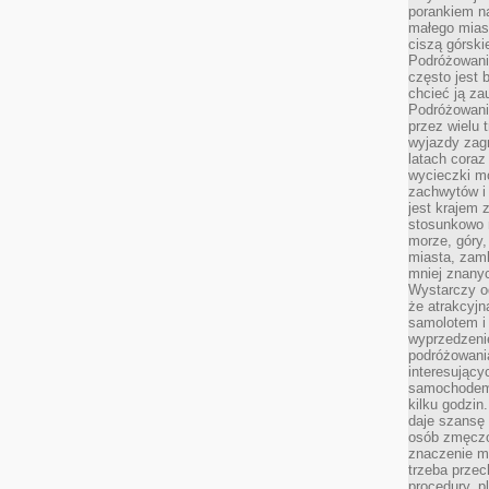
porankiem n
małego mias
ciszą górsk
Podróżowani
często jest 
chcieć ją z
Podróżowanie
przez wielu 
wyjazdy zag
latach coraz
wycieczki mo
zachwytów i
jest krajem
stosunkowo n
morze, góry, 
miasta, zamk
mniej znanyc
Wystarczy od
że atrakcyj
samolotem i
wyprzedzeni
podróżowania
interesując
samochodem,
kilku godzin
daje szansę
osób zmęczo
znaczenie ma
trzeba prze
procedury, p