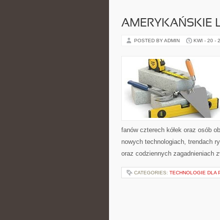
AMERYKAŃSKIE 
POSTED BY ADMIN
KWI - 20 - 
fanów czterech kółek oraz osób ob
nowych technologiach, trendach ry
oraz codziennych zagadnieniach 
CATEGORIES:
TECHNOLOGIE DLA 