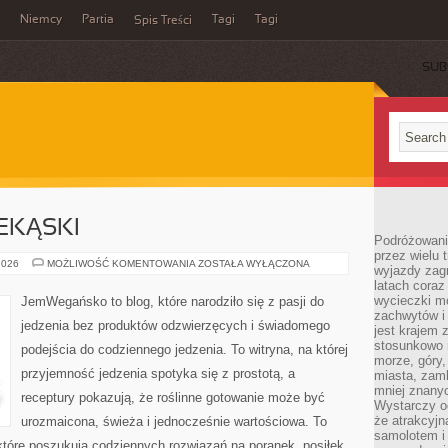
Niemcy
Partia
Tagi
Tagi
Spis Treści
SUB
EKĄSKI
Podróżowanie
przez wielu 
ŚNIADANIA
2026
MOŻLIWOŚĆ KOMENTOWANIA
ZOSTAŁA WYŁĄCZONA
wyjazdy zag
I
latach coraz
PRZEKĄSKI
wycieczki mo
JemWegańsko to blog, które narodziło się z pasji do
zachwytów i
jedzenia bez produktów odzwierzęcych i świadomego
jest krajem
stosunkowo n
podejścia do codziennego jedzenia. To witryna, na której
morze, góry, 
przyjemność jedzenia spotyka się z prostotą, a
miasta, zamk
mniej znanyc
receptury pokazują, że roślinne gotowanie może być
Wystarczy od
że atrakcyj
urozmaicona, świeża i jednocześnie wartościowa. To
samolotem i
óre poszukują codziennych rozwiązań na poranek, posiłek