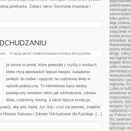
wyprzedzeni
podróżowania
drobną przekąskę. Zobacz także Sezonowe Inspiracje i
interesując
samochodem,
kilku godzin
daje szansę
osób zmęczo
znaczenie ma
trzeba prze
procedury, p
 ODCHUDZANIU
dopasowywać
prostu wsiąś
drogę, odkry
MITY
2026
MOŻLIWOŚĆ KOMENTOWANIA
ZOSTAŁA WYŁĄCZONA
I
wyciągnięcie
FAKTY
bogate dzied
O
ta strona to portal, które powstało z myślą o osobach,
wielu miast
ODCHUDZANIU
pamiętający
które chcą wprowadzić lepsze nawyki, świadomie
renesansowe
podejść do siebie i spojrzeć na codzienną dietę w
twierdze i pa
regionów. K
sposób praktyczny. To internetowa baza wiedzy
Lublin to tyl
poświęcony tematom takim jak odchudzanie, zdrowa
prawdziwy ur
miejscowośc
dieta, codzienny trening, a także lepsza kondycja
rynkiem, lok
tempem życia
acji, aby jeść lepiej, żyć lżej i czuć się pewniej, znajdzie
najbardziej 
m Historie Sukcesu i Zdrowe Odchudzanie dla Każdego. […]
po Polsce m
też spotkani
Ogromnym at
przyciąga ni