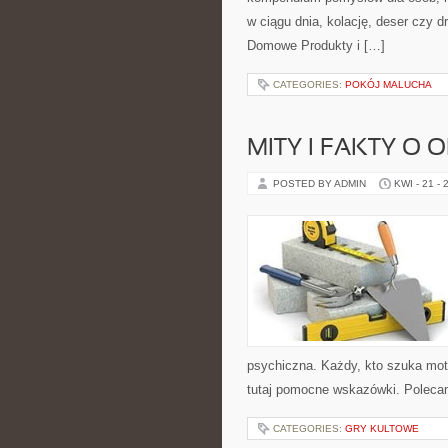
w ciągu dnia, kolację, deser czy 
Domowe Produkty i […]
CATEGORIES:
POKÓJ MALUCHA
MITY I FAKTY O
POSTED BY ADMIN
KWI - 21 - 
psychiczna. Każdy, kto szuka motyw
tutaj pomocne wskazówki. Poleca
CATEGORIES:
GRY KULTOWE