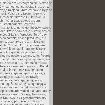
 się do obcych zwyczajów. Można po
ć w samochód lub pociąg i ruszyć w
wając miejsca, które od dawna były na
 ręki. Polska ma także niezwykle
zictwo historyczne i kulturowe. W
ach można spacerować ulicami
mi średniowiecze, oglądać
 kamienice, gotyckie kościoły, dawne
łace, które opowiadają historię całych
raków, Gdańsk, Wrocław, Toruń czy
ko najbardziej znane przykłady, ale
ok często kryje się w mniejszych
iach. Miasteczka z zachowanym
alnymi legendami i spokojniejszym
 potrafią zauroczyć bardziej niż
oblegane atrakcje turystyczne. Podróż
oże być nie tylko wypoczynkiem, ale
em z historią i tożsamością miejsc.
utem są również krajobrazy. Bałtyk
e tylko latem, lecz również poza
 plaże stają się spokojniejsze, a
spacery pozwalają naprawdę
azury zachwycają ciszą, wodą i
 naturą. Bieszczady wciąż mają w
przestrzeni wolnej od pośpiechu, a
ą spektakularne widoki dla tych, którzy
ny wypoczynek. Sudety, Roztocze,
ura Krakowsko-Częstochowska czy
pokazują, jak wiele odmiennych
ci się w jednym kraju. W Polsce