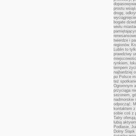
dopasowywać
prostu wsiąś
drogę, odkry
wyciągnięcie
bogate dzied
wielu miast
pamiętający
renesansowe
twierdze i pa
regionów. K
Lublin to tyl
prawdziwy ur
miejscowośc
rynkiem, lok
tempem życia
najbardziej 
po Polsce m
też spotkani
Ogromnym at
przyciąga ni
sezonem, gdy
nadmorskie 
odpocząć. M
kontaktem z
sobie coś z 
Tatry oferuj
lubią aktyw
Podlasie, J
Dolny Śląsk 
światów mieś