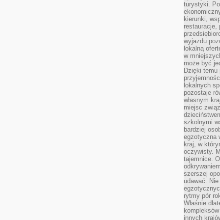
turystyki. 
ekonomiczny
kierunki, ws
restauracje,
przedsiębio
wyjazdu pozo
lokalną ofer
w mniejszyc
może być je
Dzięki temu 
przyjemności
lokalnych sp
pozostaje r
własnym kra
miejsc związ
dzieciństwe
szkolnymi w
bardziej oso
egzotyczna 
kraj, w któr
oczywisty. M
tajemnice. 
odkrywaniem
szerszej opo
udawać. Nie 
egzotycznyc
rytmy pór rok
Właśnie dlat
kompleksów 
innych kraj