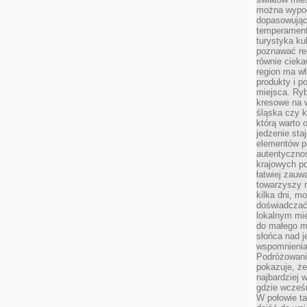
można wypoc
dopasowując
temperament
turystyka ku
poznawać reg
równie cieka
region ma wł
produkty i po
miejsca. Ryb
kresowe na 
śląska czy 
którą warto 
jedzenie sta
elementów p
autentyczno
krajowych po
łatwiej zauw
towarzyszy 
kilka dni, m
doświadczać
lokalnym mi
do małego 
słońca nad j
wspomnienia 
Podróżowani
pokazuje, ż
najbardziej 
gdzie wcześn
W połowie tak