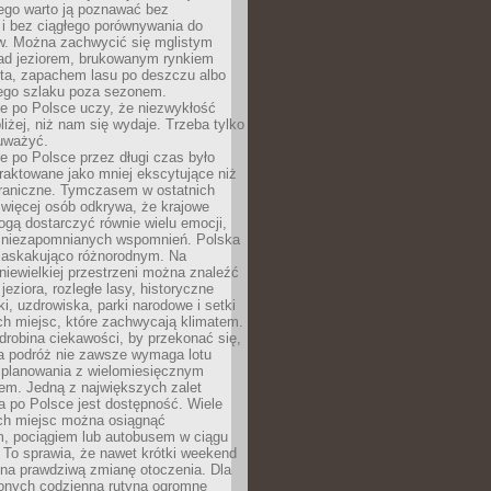
ego warto ją poznawać bez
i bez ciągłego porównywania do
ów. Można zachwycić się mglistym
ad jeziorem, brukowanym rynkiem
ta, zapachem lasu po deszczu albo
iego szlaku poza sezonem.
e po Polsce uczy, że niezwykłość
bliżej, niż nam się wydaje. Trzeba tylko
auważyć.
 po Polsce przez długi czas było
traktowane jako mniej ekscytujące niż
raniczne. Tymczasem w ostatnich
 więcej osób odkrywa, że krajowe
gą dostarczyć równie wielu emocji,
 niezapomnianych wspomnień. Polska
 zaskakująco różnorodnym. Na
iewielkiej przestrzeni można znaleźć
jeziora, rozległe lasy, historyczne
i, uzdrowiska, parki narodowe i setki
h miejsc, które zachwycają klimatem.
robina ciekawości, by przekonać się,
na podróż nie zawsze wymaga lotu
 planowania z wielomiesięcznym
em. Jedną z największych zalet
 po Polsce jest dostępność. Wiele
ych miejsc można osiągnąć
 pociągiem lub autobusem w ciągu
. To sprawia, że nawet krótki weekend
 na prawdziwą zmianę otoczenia. Dla
nych codzienną rutyną ogromne