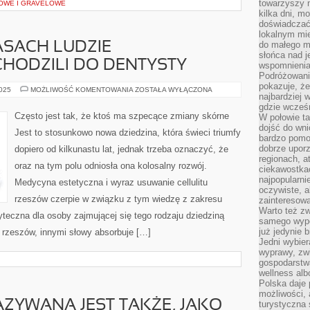
towarzyszy 
OWE I GRAVELOWE
kilka dni, m
doświadczać
lokalnym mi
do małego 
SACH LUDZIE
słońca nad j
HODZILI DO DENTYSTY
wspomnienia 
Podróżowani
pokazuje, ż
W
2025
MOŻLIWOŚĆ KOMENTOWANIA
ZOSTAŁA WYŁĄCZONA
najbardziej 
DAWNYCH
CZASACH
gdzie wcześn
LUDZIE
Często jest tak, że ktoś ma szpecące zmiany skórne
W połowie tak
SPORADYCZNIE
dojść do wn
CHODZILI
Jest to stosunkowo nowa dziedzina, która świeci triumfy
DO
bardzo pomoc
DENTYSTY
dobrze upo
dopiero od kilkunastu lat, jednak trzeba oznaczyć, że
regionach, a
oraz na tym polu odniosła ona kolosalny rozwój.
ciekawostka
najpopularni
Medycyna estetyczna i wyraz usuwanie cellulitu
oczywiste, a
rzeszów czerpie w związku z tym wiedzę z zakresu
zainteresowa
Warto też z
teczna dla osoby zajmującej się tego rodzaju dziedziną
samego wypo
już jedynie 
ny rzeszów, innymi słowy absorbuje […]
Jedni wybier
wyprawy, zw
gospodarstw
wellness al
Polska daje
możliwości, a
ZYWANA JEST TAKŻE, JAKO
turystyczna 