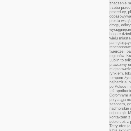
znaczenie ma
trzeba prze
procedury, p
dopasowywać
prostu wsiąś
drogę, odkry
wyciągnięcie
bogate dzied
wielu miast
pamiętający
renesansowe
twierdze i pa
regionów. K
Lublin to tyl
prawdziwy ur
miejscowośc
rynkiem, lok
tempem życia
najbardziej 
po Polsce m
też spotkani
Ogromnym at
przyciąga ni
sezonem, gdy
nadmorskie 
odpocząć. M
kontaktem z
sobie coś z 
Tatry oferuj
lubią aktyw