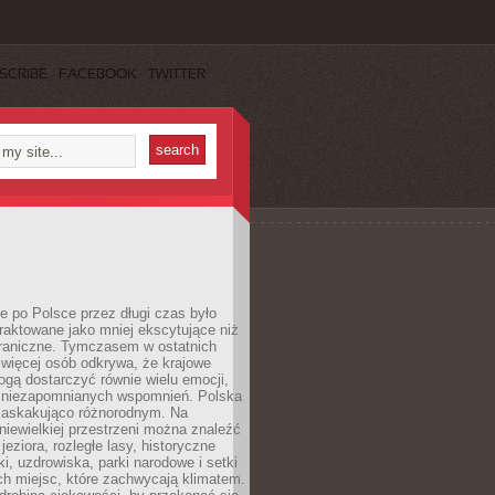
SCRIBE
FACEBOOK
TWITTER
 po Polsce przez długi czas było
traktowane jako mniej ekscytujące niż
raniczne. Tymczasem w ostatnich
 więcej osób odkrywa, że krajowe
gą dostarczyć równie wielu emocji,
 niezapomnianych wspomnień. Polska
 zaskakująco różnorodnym. Na
iewielkiej przestrzeni można znaleźć
jeziora, rozległe lasy, historyczne
i, uzdrowiska, parki narodowe i setki
h miejsc, które zachwycają klimatem.