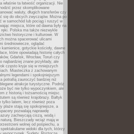
 właśnie ta łatwość organizacji. Nie
chodzić przez skomplikowane
lanować waluty, długich transferów czy
 się do obcych zwyczajów. Można po
ć w samochód lub pociąg i ruszyć w
wając miejsca, które od dawna były na
 ręki. Polska ma także niezwykle
zictwo historyczne i kulturowe. W
ach można spacerować ulicami
mi średniowiecze, oglądać
 kamienice, gotyckie kościoły, dawne
łace, które opowiadają historię całych
raków, Gdańsk, Wrocław, Toruń czy
ko najbardziej znane przykłady, ale
ok często kryje się w mniejszych
iach. Miasteczka z zachowanym
alnymi legendami i spokojniejszym
 potrafią zauroczyć bardziej niż
oblegane atrakcje turystyczne. Podróż
oże być nie tylko wypoczynkiem, ale
em z historią i tożsamością miejsc.
utem są również krajobrazy. Bałtyk
e tylko latem, lecz również poza
 plaże stają się spokojniejsze, a
spacery pozwalają naprawdę
azury zachwycają ciszą, wodą i
 naturą. Bieszczady wciąż mają w
przestrzeni wolnej od pośpiechu, a
ą spektakularne widoki dla tych, którzy
ny wypoczynek. Sudety, Roztocze,