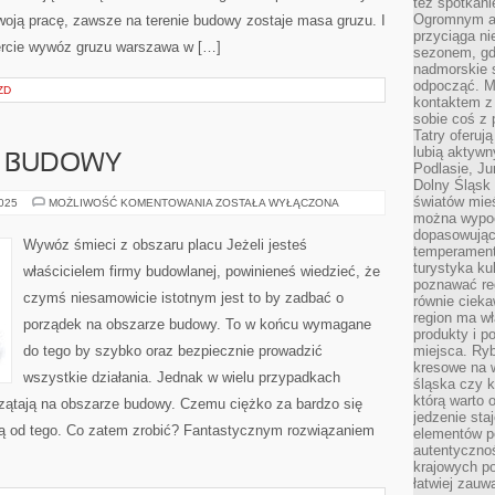
też spotkani
Ogromnym at
oją pracę, zawsze na terenie budowy zostaje masa gruzu. I
przyciąga ni
ercie wywóz gruzu warszawa w […]
sezonem, gdy
nadmorskie 
odpocząć. M
ZD
kontaktem z
sobie coś z 
Tatry oferuj
lubią aktyw
Z BUDOWY
Podlasie, J
Dolny Śląsk 
światów mieś
WYWÓZ
2025
MOŻLIWOŚĆ KOMENTOWANIA
ZOSTAŁA WYŁĄCZONA
ŚMIECI
można wypoc
Z
dopasowując
BUDOWY
Wywóz śmieci z obszaru placu Jeżeli jesteś
temperament
turystyka ku
właścicielem firmy budowlanej, powinieneś wiedzieć, że
poznawać reg
czymś niesamowicie istotnym jest to by zadbać o
równie cieka
region ma wł
porządek na obszarze budowy. To w końcu wymagane
produkty i po
do tego by szybko oraz bezpiecznie prowadzić
miejsca. Ryb
kresowe na 
wszystkie działania. Jednak w wielu przypadkach
śląska czy 
którą warto 
rzątają na obszarze budowy. Czemu ciężko za bardzo się
jedzenie sta
ą od tego. Co zatem zrobić? Fantastycznym rozwiązaniem
elementów p
autentyczno
krajowych po
łatwiej zauw