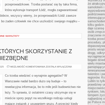
Wystarczy od
że atrakcyj
przeprowadzkowe. Trzeba postarać się by taka firma,
samolotem i
która wykonuje transport Łódź, mogła zagwarantować
wyprzedzeni
podróżowania
o dobrze, wszyscy wiemy, że przeprowadzki Łódź zawsze
interesując
 bo żaden człowiek nie chce uszkodzić swojego majątku –
samochodem,
kilku godzin
daje szansę
osób zmęczo
znaczenie ma
YWNE WARSZTATY
trzeba prze
procedury, p
dopasowywać
prostu wsiąś
KTÓRYCH SKORZYSTANIE Z
drogę, odkry
wyciągnięcie
NIEZBĘDNE
bogate dzied
wielu miast
DLA
pamiętający
2025
MOŻLIWOŚĆ KOMENTOWANIA
ZOSTAŁA WYŁĄCZONA
OSÓB,
renesansowe
DLA
twierdze i pa
KTÓRYCH
Co trzeba wiedzieć o wynajmie agregatów? W
SKORZYSTANIE
regionów. K
Z
Lublin to tyl
Warszawie nadal bardzo dużo się buduje – to
AGREGATU
prawdziwy ur
JEST
rewelacyjna informacja, bo to miłe jeśli budownictwo nie
NIEZBĘDNE
miejscowośc
rynkiem, lok
leży. To sprawia, iż ostatnimi czasy utrzymuje się w
tempem życia
mieście spory popyt na wszelkiego rodzaju usługi
najbardziej 
po Polsce m
mające związek z usuwaniem gruzu. A przecież kiedy