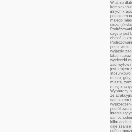
Właśnie dlat
kompleksów 
innych kraj
porankiem n
małego mias
ciszą górsk
Podróżowani
często jest 
chcieć ją z
Podróżowanie
przez wielu 
wyjazdy zag
latach coraz
wycieczki mo
zachwytów i
jest krajem
stosunkowo n
morze, góry, 
miasta, zamk
mniej znanyc
Wystarczy od
że atrakcyj
samolotem i
wyprzedzeni
podróżowania
interesując
samochodem,
kilku godzin
daje szansę
osób zmęczo