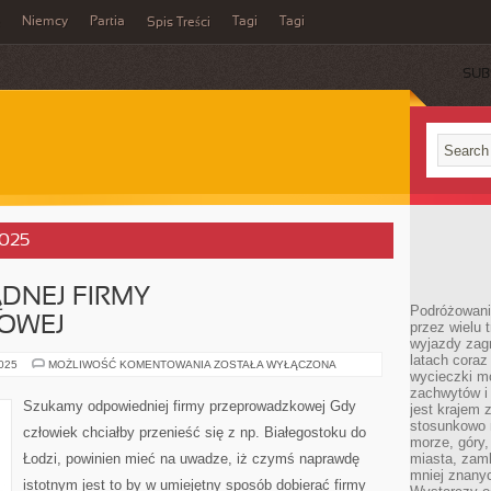
Niemcy
Partia
Tagi
Tagi
Spis Treści
SUB
2025
DNEJ FIRMY
Podróżowanie
OWEJ
przez wielu 
wyjazdy zag
latach coraz
SZUKAMY
2025
MOŻLIWOŚĆ KOMENTOWANIA
ZOSTAŁA WYŁĄCZONA
wycieczki mo
PORZĄDNEJ
FIRMY
zachwytów i
PRZEPROWADZKOWEJ
Szukamy odpowiedniej firmy przeprowadzkowej Gdy
jest krajem
stosunkowo n
człowiek chciałby przenieść się z np. Białegostoku do
morze, góry, 
Łodzi, powinien mieć na uwadze, iż czymś naprawdę
miasta, zamk
mniej znanyc
istotnym jest to by w umiejętny sposób dobierać firmy