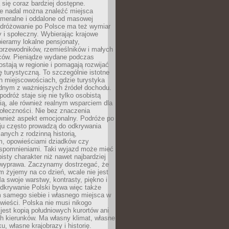
ą się coraz bardziej dostępne.
e nadal można znaleźć miejsca
ameralne i oddalone od masowej
Podróżowanie po Polsce ma też wymiar
 i społeczny. Wybierając krajowe
pieramy lokalne pensjonaty,
 przewodników, rzemieślników i małych
rców. Pieniądze wydane podczas
stają w regionie i pomagają rozwijać
tę turystyczną. To szczególnie istotne
h miejscowościach, gdzie turystyka
dnym z ważniejszych źródeł dochodu.
podróż staje się nie tylko osobistą
ą, ale również realnym wsparciem dla
ołeczności. Nie bez znaczenia
ównież aspekt emocjonalny. Podróże po
ju często prowadzą do odkrywania
anych z rodzinną historią,
m, opowieściami dziadków czy
spomnieniami. Taki wyjazd może mieć
bisty charakter niż nawet najbardziej
wyprawa. Zaczynamy dostrzegać, że
ym żyjemy na co dzień, wcale nie jest
a swoje warstwy, kontrasty, piękno i
Odkrywanie Polski bywa więc także
 samego siebie i własnego miejsca w
wieści. Polska nie musi nikogo
jest kopią południowych kurortów ani
h kierunków. Ma własny klimat, własne
u, własne krajobrazy i historię.