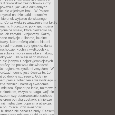
ura Krakowsko-Częstochowska czy
pokazują, jak wiele odmiennych
ci się w jednym kraju. W Polsce
zywać na dziesiątki sposobów,
 kierunek wyjazdu do własnego
u. Coraz większe znaczenie ma także
linarna. Podróżując po kraju, można
ionalne smaki, które nierzadko są
we jak zabytki i krajobrazy. Każdy
asne tradycje kulinarne, lokalne
trawy, które mówią wiele o historii
y nad morzem, sery górskie, dania
wschodzie, kuchnia wielkopolska,
kaszubska tworzą mozaikę smaków,
odkrywać. Dla wielu osób właśnie
je się jednym z najprzyjemniejszych
odróży, bo pozwala doświadczać
ści regionu wszystkimi zmysłami. W
dróżach cenne jest również to, że
ażyć drobne szczegóły. Gdy nie
nam presja zobaczenia wszystkiego w
ożna zwolnić i bardziej świadomie
 miejsca. Spacer po lesie, rozmowa z
eszkańcem, wizyta na targu, wejście
muzeum czy obserwowanie zachodu
eziorem potrafią zostawić silniejsze
niż najbardziej popularna atrakcja.
e po Polsce uczy uważności i
e bliskość nie oznacza nudy. Czasem
wartościowe miejsca znajdują się tam,