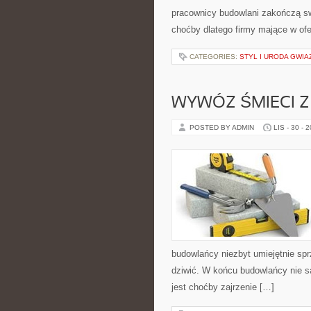
pracownicy budowlani zakończą sw
choćby dlatego firmy mające w of
CATEGORIES:
STYL I URODA GWIA
WYWÓZ ŚMIECI 
POSTED BY ADMIN
LIS - 30 - 
budowlańcy niezbyt umiejętnie sp
dziwić. W końcu budowlańcy nie s
jest choćby zajrzenie […]