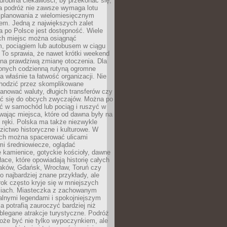
robina ciekawości, by przekonać się,
na podróż nie zawsze wymaga lotu
 planowania z wielomiesięcznym
em. Jedną z największych zalet
 po Polsce jest dostępność. Wiele
ych miejsc można osiągnąć
 pociągiem lub autobusem w ciągu
. To sprawia, że nawet krótki weekend
 na prawdziwą zmianę otoczenia. Dla
nych codzienną rutyną ogromne
 właśnie ta łatwość organizacji. Nie
chodzić przez skomplikowane
lanować waluty, długich transferów czy
 się do obcych zwyczajów. Można po
ć w samochód lub pociąg i ruszyć w
wając miejsca, które od dawna były na
 ręki. Polska ma także niezwykle
zictwo historyczne i kulturowe. W
ach można spacerować ulicami
mi średniowiecze, oglądać
 kamienice, gotyckie kościoły, dawne
łace, które opowiadają historię całych
raków, Gdańsk, Wrocław, Toruń czy
ko najbardziej znane przykłady, ale
ok często kryje się w mniejszych
iach. Miasteczka z zachowanym
alnymi legendami i spokojniejszym
 potrafią zauroczyć bardziej niż
oblegane atrakcje turystyczne. Podróż
oże być nie tylko wypoczynkiem, ale