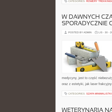
CATEGORIES:
ROWERY TREKKING
W DAWNYCH CZA
SPORADYCZNIE C
POSTED BY ADMIN
LIS - 30 - 
medycyny, jest to część niebezuży
oraz z estetyki, jak laser frakcyj
CATEGORIES:
SZAFA MINIMALISTKI
WETERYNARIA NA