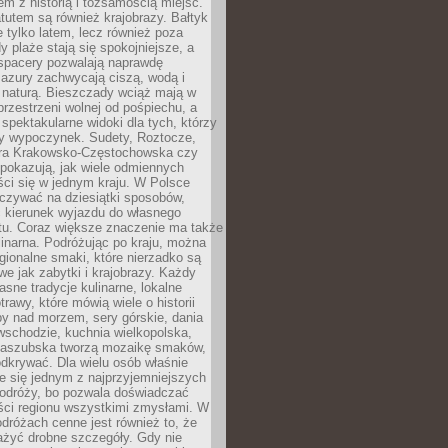
em z historią i tożsamością miejsc.
utem są również krajobrazy. Bałtyk
e tylko latem, lecz również poza
 plaże stają się spokojniejsze, a
spacery pozwalają naprawdę
azury zachwycają ciszą, wodą i
 naturą. Bieszczady wciąż mają w
przestrzeni wolnej od pośpiechu, a
ą spektakularne widoki dla tych, którzy
ny wypoczynek. Sudety, Roztocze,
ura Krakowsko-Częstochowska czy
pokazują, jak wiele odmiennych
ci się w jednym kraju. W Polsce
zywać na dziesiątki sposobów,
 kierunek wyjazdu do własnego
u. Coraz większe znaczenie ma także
linarna. Podróżując po kraju, można
ionalne smaki, które nierzadko są
we jak zabytki i krajobrazy. Każdy
asne tradycje kulinarne, lokalne
trawy, które mówią wiele o historii
y nad morzem, sery górskie, dania
wschodzie, kuchnia wielkopolska,
kaszubska tworzą mozaikę smaków,
odkrywać. Dla wielu osób właśnie
je się jednym z najprzyjemniejszych
odróży, bo pozwala doświadczać
ści regionu wszystkimi zmysłami. W
dróżach cenne jest również to, że
ażyć drobne szczegóły. Gdy nie