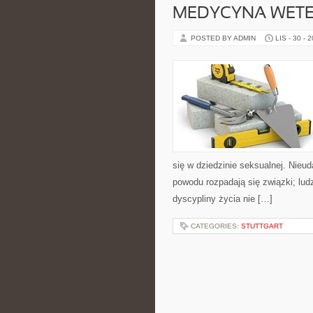
MEDYCYNA WETER
POSTED BY ADMIN
LIS - 30 - 
się w dziedzinie seksualnej. Nie
powodu rozpadają się związki; ludz
dyscypliny życia nie […]
CATEGORIES:
STUTTGART