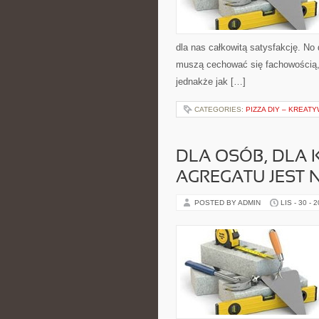
dla nas całkowitą satysfakcję. N
muszą cechować się fachowością,
jednakże jak […]
CATEGORIES:
PIZZA DIY – KREAT
DLA OSÓB, DLA 
AGREGATU JEST 
POSTED BY ADMIN
LIS - 30 - 