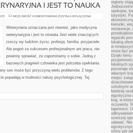
regiony staj
YNARYJNA I JEST TO NAUKA
Jednocześni
spokojne, k
turystyki. 
WETERYNARIA
2025
MOŻLIWOŚĆ KOMENTOWANIA
ZOSTAŁA WYŁĄCZONA
NAZYWANA
ekonomiczny
JEST
kierunki, ws
TAKŻE,
Weterynaria oznaczana jest również, jako medycyna
restauracje,
JAKO
MEDYCYNA
przedsiębio
weterynaryjna i jest to oświata Jest wiele znaczących
WETERYNARYJNA
wyjazdu pozo
I
rzeczy wy ludzkim życiu: profesja, familia, przyjaciele.
lokalną ofer
JEST
TO
w mniejszyc
Ale pogoń za sukcesem profesjonalnym ani praca, nie
NAUKA
może być je
Dzięki temu 
powinny sprawiać, że zapominamy o sobie. Jedną z
przyjemności
bazowych pragnień człowieka jest potrzeba spełniania
lokalnych sp
pozostaje r
udany sex może być przyczyną wielu problemów. Z tego
własnym kra
ie popadają w trudności natury psychologicznej. Tej
miejsc związ
dzieciństwe
szkolnymi w
bardziej oso
egzotyczna 
kraj, w któr
oczywisty. M
tajemnice. 
odkrywaniem
szerszej opo
udawać. Nie 
egzotycznyc
rytmy pór rok