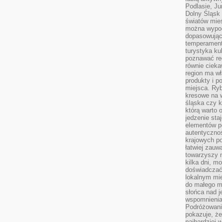
Podlasie, J
Dolny Śląsk 
światów mieś
można wypoc
dopasowując
temperament
turystyka ku
poznawać reg
równie cieka
region ma wł
produkty i po
miejsca. Ryb
kresowe na 
śląska czy 
którą warto 
jedzenie sta
elementów p
autentyczno
krajowych po
łatwiej zauw
towarzyszy 
kilka dni, m
doświadczać
lokalnym mi
do małego 
słońca nad j
wspomnienia 
Podróżowani
pokazuje, ż
najbardziej 