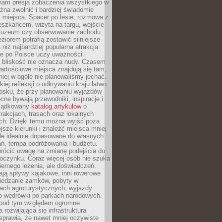
nam presja zobaczenia wszystkiego w
ożna zwolnić i bardziej świadomie
 miejsca. Spacer po lesie, rozmowa z
eszkańcem, wizyta na targu, wejście
muzeum czy obserwowanie zachodu
eziorem potrafią zostawić silniejsze
niż najbardziej popularna atrakcja.
e po Polsce uczy uważności i
e bliskość nie oznacza nudy. Czasem
wartościowe miejsca znajdują się tam,
iej w ogóle nie planowaliśmy jechać.
iej refleksji o odkrywaniu kraju łatwo
iosku, że przy planowaniu wyjazdów
ne bywają przewodniki, inspiracje i
rządkowany
katalog artykułów
o
trakcjach, trasach oraz lokalnych
ch. Dzięki temu można wyjść poza
ejsze kierunki i znaleźć miejsca mniej
le idealnie dopasowane do własnych
ń, tempa podróżowania i budżetu.
wrócić uwagę na zmianę podejścia do
czynku. Coraz więcej osób nie szuka
biernego leżenia, ale doświadczeń.
ają spływy kajakowe, inni rowerowe
iedzanie zamków, pobyty w
ach agroturystycznych, wyjazdy
bo wędrówki po parkach narodowych.
 pod tym względem ogromne
 rozwijająca się infrastruktura
sprawia, że nawet mniej oczywiste