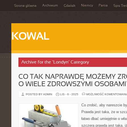
Archiwum
Niemcy
Partia
Strona główna
Gdańsk
Spis Treś
KOWAL
Archive for the ‘Londyn’ Category
CO TAK NAPRAWDĘ MOŻEMY ZRO
O WIELE ZDROWSZYMI OSOBAMI
POSTED BY ADMIN
LIS - 6 - 2025
MOŻLIWOŚĆ KOMENTOWAN
Co zrobić, aby nareszcie 
Prawda jest taka, że w szcz
łatwo dbać umiejętnie o wł
szczera prawda jest taka, 