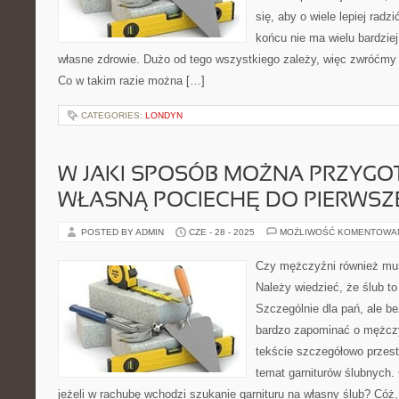
się, aby o wiele lepiej rad
końcu nie ma wielu bardziej
własne zdrowie. Dużo od tego wszystkiego zależy, więc zwróćmy
Co w takim razie można […]
CATEGORIES:
LONDYN
W JAKI SPOSÓB MOŻNA PRZYG
WŁASNĄ POCIECHĘ DO PIERWSZE
POSTED BY ADMIN
CZE - 28 - 2025
MOŻLIWOŚĆ KOMENTOWA
Czy mężczyźni również mus
Należy wiedzieć, że ślub t
Szczególnie dla pań, ale b
bardzo zapominać o mężc
tekście szczegółowo przes
temat garniturów ślubnych.
jeżeli w rachubę wchodzi szukanie garnituru na własny ślub? Cóż