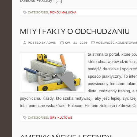
Domowe Produkty i […]
CATEGORIES:
POKÓJ MALUCHA
MITY I FAKTY O ODCHUDZANIU
POSTED BY ADMIN
KWI - 21 - 2026
MOŻLIWOŚĆ KOMENTOWA
ta strona to portal, które 
które chcą wprowadzić lep
podejść do siebie i spojrze
sposób praktyczny. To inte
poświęcony tematom takim 
dieta, codzienny trening, a
psychiczna. Każdy, kto szuka motywacji, aby jeść lepiej, żyć lżej 
tutaj pomocne wskazówki. Polecam Historie Sukcesu i Zdrowe O
CATEGORIES:
GRY KULTOWE