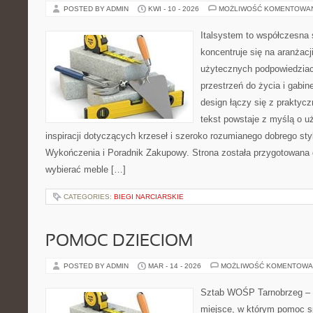
POSTED BY ADMIN
KWI - 10 - 2026
MOŻLIWOŚĆ KOMENTOWA
Italsystem to współczesna s
koncentruje się na aranżacj
użytecznych podpowiedziac
przestrzeń do życia i gabin
design łączy się z praktyc
tekst powstaje z myślą o u
inspiracji dotyczących krzeseł i szeroko rozumianego dobrego styl
Wykończenia i Poradnik Zakupowy. Strona została przygotowana dl
wybierać meble […]
CATEGORIES:
BIEGI NARCIARSKIE
POMOC DZIECIOM
POSTED BY ADMIN
MAR - 14 - 2026
MOŻLIWOŚĆ KOMENTOWA
Sztab WOŚP Tarnobrzeg – G
miejsce, w którym pomoc sp