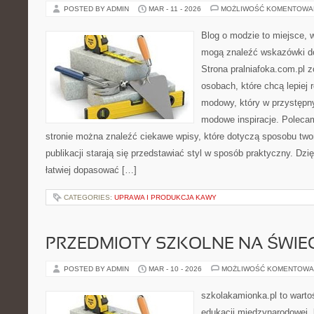
POSTED BY ADMIN
MAR - 11 - 2026
MOŻLIWOŚĆ KOMENTOWA
Blog o modzie to miejsce, w
mogą znaleźć wskazówki do
Strona pralniafoka.com.pl 
osobach, które chcą lepiej
modowy, który w przystępn
modowe inspiracje. Polecam
stronie można znaleźć ciekawe wpisy, które dotyczą sposobu tworz
publikacji starają się przedstawiać styl w sposób praktyczny. Dz
łatwiej dopasować […]
CATEGORIES:
UPRAWA I PRODUKCJA KAWY
PRZEDMIOTY SZKOLNE NA ŚWIEC
POSTED BY ADMIN
MAR - 10 - 2026
MOŻLIWOŚĆ KOMENTOWA
szkolakamionka.pl to wart
edukacji międzynarodowej, 