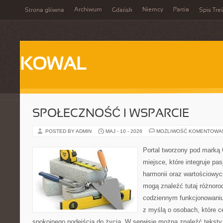
Archiwum
Niemcy
Partia
Strona główna
Gdańsk
Spis Treś
KOWAL
SPOŁECZNOŚĆ I WSPARCIE
POSTED BY ADMIN
MAJ - 10 - 2026
MOŻLIWOŚĆ KOMENTOWA
Portal tworzony pod marką
miejsce, które integruje pasj
harmonii oraz wartościowy
mogą znaleźć tutaj różnoro
codziennym funkcjonowaniu
z myślą o osobach, które ce
spokojnego podejścia do życia. W serwisie można znaleźć teksty