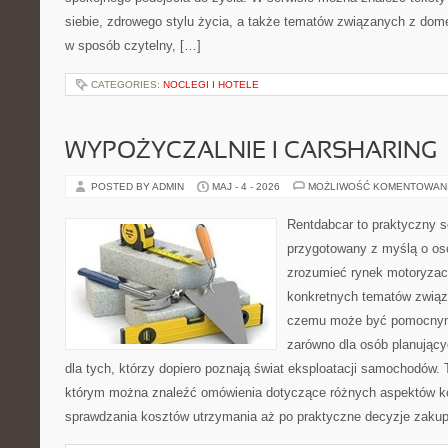
siebie, zdrowego stylu życia, a także tematów związanych z do
w sposób czytelny, […]
CATEGORIES:
NOCLEGI I HOTELE
WYPOŻYCZALNIE I CARSHARING
POSTED BY ADMIN
MAJ - 4 - 2026
MOŻLIWOŚĆ KOMENTOWAN
Rentdabcar to praktyczny s
przygotowany z myślą o oso
zrozumieć rynek motoryzacy
konkretnych tematów związ
czemu może być pomocnym
zarówno dla osób planując
dla tych, którzy dopiero poznają świat eksploatacji samochodów.
którym można znaleźć omówienia dotyczące różnych aspektów ko
sprawdzania kosztów utrzymania aż po praktyczne decyzje zaku