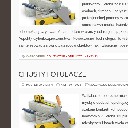
praktyczny. Strona została
osobach, firmach i instytuc
profesjonalnej pomocy w za
sama nazwa marka Twierdza
odpornością, czyli wartościami, które w branży ochrony mają klu
Aspekty Cyberbezpieczeństwa i Nowoczesne Technologie. To witr
zainteresować zarówno zarządców obiektów, jak i właścicieli poses
CATEGORIES:
POLITYCZNE KONFLIKTY I KRYZYSY
CHUSTY I OTULACZE
POSTED BY ADMIN
KWI - 30 - 2026
MOŻLIWOŚĆ KOMENTOWA
Wallaboo to pomocne miejs
myślą o osobach opiekujący
szukają konkretnych podpo
noworodków. Strona skupia 
miesiącach i latach życia 