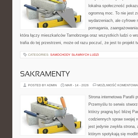
lokalna społeczność pokazu
ogromną moc. To nie jest z
wydarzeniach, ale cyfrowe 
pomagania, zaangażowania 
która łączy mieszkańców Tarnobrzega oraz wszystkich ludzi o wra
trafia do tej przestrzeni, może od razu poczuć, że jest to projekt 
CATEGORIES:
SAMOCHODY SŁAWNYCH LUDZI
SAKRAMENTY
POSTED BY ADMIN
MAR - 14 - 2026
MOŻLIWOŚĆ KOMENTOWA
Strona internetowa Parafii 
Przemyślu to serwis stworz
którzy pragną być bliżej Pa
codziennych spraw swojej r
jest jedynie zwykła strona, a
którym spotykają się modlit