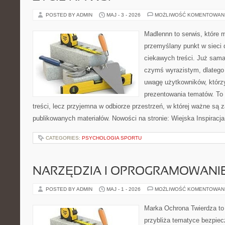
POSTED BY ADMIN
MAJ - 3 - 2026
MOŻLIWOŚĆ KOMENTOWAN
Madlennn to serwis, które 
przemyślany punkt w sieci 
ciekawych treści. Już sama
czymś wyrazistym, dlatego
uwagę użytkowników, którzy
prezentowania tematów. To 
treści, lecz przyjemna w odbiorze przestrzeń, w której ważne są z
publikowanych materiałów. Nowości na stronie: Wiejska Inspiracja
CATEGORIES:
PSYCHOLOGIA SPORTU
NARZĘDZIA I OPROGRAMOWANI
POSTED BY ADMIN
MAJ - 1 - 2026
MOŻLIWOŚĆ KOMENTOWAN
Marka Ochrona Twierdza to 
przybliża tematyce bezpie