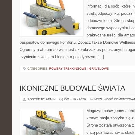
informacji dla osób, które 
strefą odpoczynku, jacuzz
odpoczynkiem. Strona skup
domowego wypoczynku i od
praktyczne treści dla amato
pasjonatów domowego komfortu. Zobacz także Domowe Wellness i
Ogromnym atutem serwisu jest szeroki zakres poruszanych zaga
czynienia z wąskim blogiem o pojedynczym […]
CATEGORIES:
ROWERY TREKKINGOWE I GRAVELOWE
IKONICZNE BUDOWLE ŚWIATA
POSTED BY ADMIN
KWI - 16 - 2026
MOŻLIWOŚĆ KOMENTOWA
Magazyn poświęcony archit
którym pasja spotyka się z
Strona została stworzona z
chcą poznawać świat obiekt