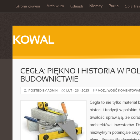
Archiwum
Niemcy
Partia
Strona główna
Gdańsk
Spis Treś
KOWAL
CEGŁA: PIĘKNO I HISTORIA W PO
BUDOWNICTWIE
POSTED BY ADMIN
LUT - 26 - 2025
MOŻLIWOŚĆ KOMENTOWA
Cegła to nie tylko materiał
historii i tradycji w polskim
trwałość sprawiają, że cora
architektów i inwestorów. D
niezwykłym potencjale cegł
blogu! #cegła #budownictwo