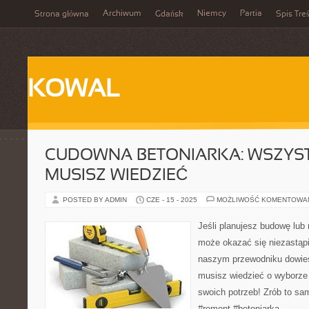
Archiwum
Niemcy
Partia
Strona główna
Gdańsk
Spis Treś
KOWAL
CUDOWNA BETONIARKA: WSZYS
MUSISZ WIEDZIEĆ
POSTED BY ADMIN
CZE - 15 - 2025
MOŻLIWOŚĆ KOMENTOWA
Jeśli planujesz budowę lub
może okazać się niezastąp
naszym przewodniku dowies
musisz wiedzieć o wyborze
swoich potrzeb! Zrób to sa
#remont #betoniarka