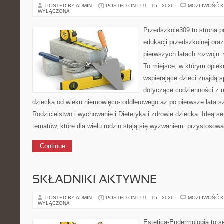
POSTED BY ADMIN
POSTED ON LUT - 15 - 2026
MOŻLIWOŚĆ 
WYŁĄCZONA
Przedszkole309 to strona p
edukacji przedszkolnej ora
pierwszych latach rozwoju: 
To miejsce, w którym opiek
wspierające dzieci znajdą s
dotyczące codzienności z 
dziecka od wieku niemowlęco-toddlerowego aż po pierwsze lata s
Rodzicielstwo i wychowanie i Dietetyka i zdrowie dziecka. Ideą s
tematów, które dla wielu rodzin stają się wyzwaniem: przystosow
Continue
SKŁADNIKI AKTYWNE
POSTED BY ADMIN
POSTED ON LUT - 15 - 2026
MOŻLIWOŚĆ 
WYŁĄCZONA
Estetica-Endermologia to s