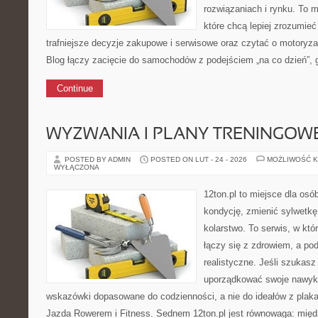
rozwiązaniach i rynku. To m
które chcą lepiej zrozumie
trafniejsze decyzje zakupowe i serwisowe oraz czytać o motoryza
Blog łączy zacięcie do samochodów z podejściem „na co dzień”, gd
Continue
WYZWANIA I PLANY TRENINGOW
POSTED BY ADMIN
POSTED ON LUT - 24 - 2026
MOŻLIWOŚĆ 
WYŁĄCZONA
12ton.pl to miejsce dla os
kondycję, zmienić sylwetkę
kolarstwo. To serwis, w kt
łączy się z zdrowiem, a pod
realistyczne. Jeśli szukas
uporządkować swoje nawyki,
wskazówki dopasowane do codzienności, a nie do ideałów z plakat
Jazda Rowerem i Fitness. Sednem 12ton.pl jest równowaga: mię