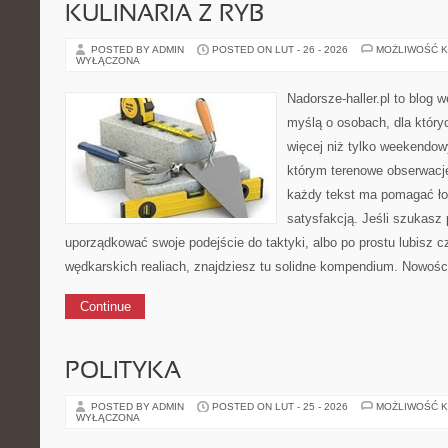
KULINARIA Z RYB
POSTED BY ADMIN
POSTED ON LUT - 26 - 2026
MOŻLIWOŚĆ 
WYŁĄCZONA
Nadorsze-haller.pl to blog w
myślą o osobach, dla który
więcej niż tylko weekendo
którym terenowe obserwacje
każdy tekst ma pomagać łow
satysfakcją. Jeśli szukasz
uporządkować swoje podejście do taktyki, albo po prostu lubisz c
wędkarskich realiach, znajdziesz tu solidne kompendium. Nowości
Continue
POLITYKA
POSTED BY ADMIN
POSTED ON LUT - 25 - 2026
MOŻLIWOŚĆ 
WYŁĄCZONA