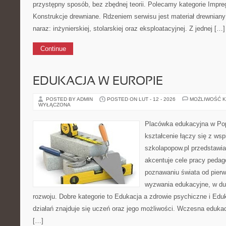
przystępny sposób, bez zbędnej teorii. Polecamy kategorie Impre
Konstrukcje drewniane. Rdzeniem serwisu jest materiał drewniany
naraz: inżynierskiej, stolarskiej oraz eksploatacyjnej. Z jednej […]
Continue
EDUKACJA W EUROPIE
POSTED BY ADMIN
POSTED ON LUT - 12 - 2026
MOŻLIWOŚĆ 
WYŁĄCZONA
Placówka edukacyjna w Pop
kształcenie łączy się z wsp
szkolapopow.pl przedstawia
akcentuje cele pracy pedag
poznawaniu świata od pier
wyzwania edukacyjne, w du
rozwoju. Dobre kategorie to Edukacja a zdrowie psychiczne i Ed
działań znajduje się uczeń oraz jego możliwości. Wczesna edukac
[…]