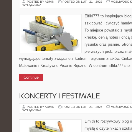
POSTED BY ADMIN
POSTED ON LUT - 21 - 2026
MOŻLIWOŚĆ 
WYŁĄCZONA
Elfiki777 to inspirujący blo
szkicować i ćwiczyć handw
To miejsce powstało z myśl
kreskę, cenią notes i chcą
rysunku oraz piśmie. Stron
pierwszych prób, przez małe
wymagające tematy związane z kadrem i pięknem znaków. Ciekaw
Malowanie i Kreatywne Pisanie Ręczne. W centrum Elfiki777 stoi
Continue
KONCERTY I FESTIWALE
POSTED BY ADMIN
POSTED ON LUT - 21 - 2026
MOŻLIWOŚĆ 
WYŁĄCZONA
Limith to rozrywkowy blog 
myślą o czytelnikach szuka