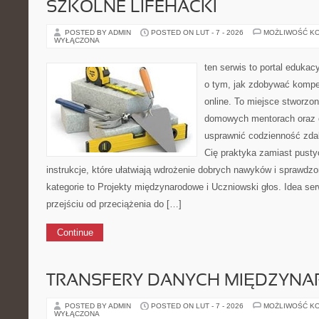
SZKOLNE LIFEHACKI
POSTED BY ADMIN
POSTED ON LUT - 7 - 2026
MOŻLIWOŚĆ K
WYŁĄCZONA
ten serwis to portal edukacy
o tym, jak zdobywać kompe
online. To miejsce stworzo
domowych mentorach oraz e
usprawnić codzienność zdaln
Cię praktyka zamiast pusty
instrukcje, które ułatwiają wdrożenie dobrych nawyków i sprawdz
kategorie to Projekty międzynarodowe i Uczniowski głos. Idea se
przejściu od przeciążenia do […]
Continue
TRANSFERY DANYCH MIĘDZYN
POSTED BY ADMIN
POSTED ON LUT - 7 - 2026
MOŻLIWOŚĆ K
WYŁĄCZONA