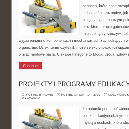
osobach, które chcą rozsąd
jednocześnie rozumieć, jak 
pielęgnacyjne, na czym po
oraz które terapie gabineto
miejsce łączy rzeczywistoś
wyjaśnieniami o komponentach i mechanizmach zachodzących w 
organizmie. Dzięki temu czytelnik może selekcjonować rozwiązan
omijać modowe hasła. Ciekawe kategorie to Moda, Uroda, Zdrowie 
Continue
PROJEKTY I PROGRAMY EDUKAC
POSTED BY ADMIN
POSTED ON LUT - 14 - 2026
MOŻLIWOŚĆ 
WYŁĄCZONA
To autorski portal poświęco
polskim, kontynentalnym o
myślą o osobach, które chc