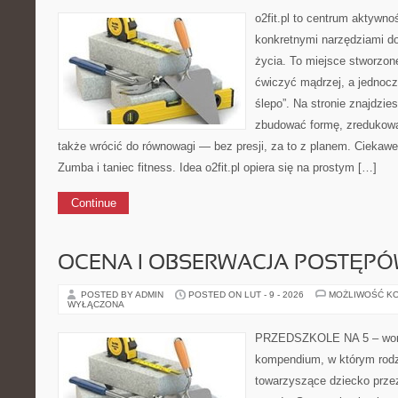
o2fit.pl to centrum aktywno
konkretnymi narzędziami do
życia. To miejsce stworzon
ćwiczyć mądrzej, a jednocze
ślepo”. Na stronie znajdzie
zbudować formę, zredukowa
także wrócić do równowagi — bez presji, za to z planem. Ciekawe 
Zumba i taniec fitness. Idea o2fit.pl opiera się na prostym […]
Continue
OCENA I OBSERWACJA POSTĘP
POSTED BY ADMIN
POSTED ON LUT - 9 - 2026
MOŻLIWOŚĆ K
WYŁĄCZONA
PRZEDSZKOLE NA 5 – wort
kompendium, w którym rodz
towarzyszące dziecko przez