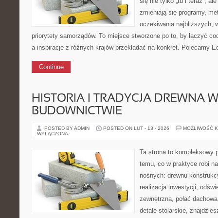
się nie tylko „tu i teraz”, a
zmieniają się programy, me
oczekiwania najbliższych, 
priorytety samorządów. To miejsce stworzone po to, by łączyć co
a inspiracje z różnych krajów przekładać na konkret. Polecamy Ed
Continue
HISTORIA I TRADYCJA DREWNA 
BUDOWNICTWIE
POSTED BY ADMIN
POSTED ON LUT - 13 - 2026
MOŻLIWOŚĆ 
WYŁĄCZONA
Ta strona to kompleksowy p
temu, co w praktyce robi na
nośnych: drewnu konstrukcy
realizacja inwestycji, odświ
zewnętrzna, połać dachowa
detale stolarskie, znajdzie