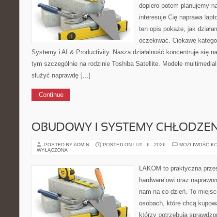
dopiero potem planujemy na
interesuje Cię naprawa lap
ten opis pokaże, jak dział
oczekiwać. Ciekawe katego
Systemy i AI & Productivity. Nasza działalność koncentruje się n
tym szczególnie na rodzinie Toshiba Satellite. Modele multimedial
służyć naprawdę […]
Continue
OBUDOWY I SYSTEMY CHŁODZEN
POSTED BY ADMIN
POSTED ON LUT - 6 - 2026
MOŻLIWOŚĆ K
WYŁĄCZONA
LAKOM to praktyczna prze
hardware’owi oraz naprawom
nam na co dzień. To miejsc
osobach, które chcą kupowa
którzy potrzebują sprawdzo