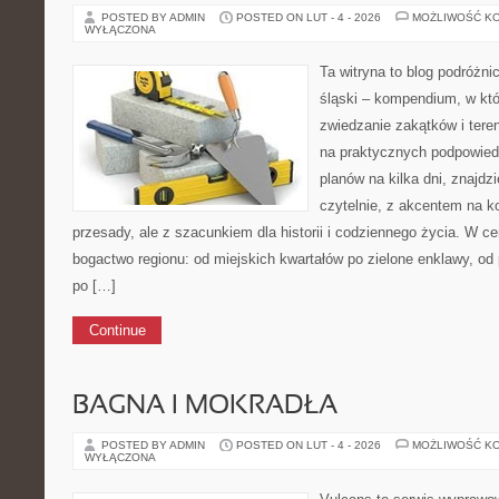
POSTED BY ADMIN
POSTED ON LUT - 4 - 2026
MOŻLIWOŚĆ K
WYŁĄCZONA
Ta witryna to blog podróżn
śląski – kompendium, w kt
zwiedzanie zakątków i teren
na praktycznych podpowied
planów na kilka dni, znajdz
czytelnie, z akcentem na k
przesady, ale z szacunkiem dla historii i codziennego życia. W ce
bogactwo regionu: od miejskich kwartałów po zielone enklawy, od 
po […]
Continue
BAGNA I MOKRADŁA
POSTED BY ADMIN
POSTED ON LUT - 4 - 2026
MOŻLIWOŚĆ K
WYŁĄCZONA