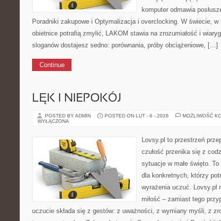
komputer odmawia posłusze
Poradniki zakupowe i Optymalizacja i overclocking. W świecie, 
obietnice potrafią zmylić, LAKOM stawia na zrozumiałość i wiar
sloganów dostajesz sedno: porównania, próby obciążeniowe, […]
Continue
LĘK I NIEPOKÓJ
POSTED BY ADMIN
POSTED ON LUT - 6 - 2026
MOŻLIWOŚĆ K
WYŁĄCZONA
Lovsy.pl to przestrzeń prz
czułość przenika się z cod
sytuacje w małe święto. To 
dla konkretnych, którzy potr
wyrażenia uczuć. Lovsy.pl 
miłość – zamiast tego prz
uczucie składa się z gestów: z uważności, z wymiany myśli, z zr