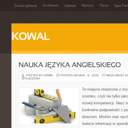
Archiwum
Niemcy
Partia
Strona główna
Gdańsk
Spis Treś
KOWAL
NAUKA JĘZYKA ANGIELSKIEGO
POSTED BY ADMIN
POSTED ON MAR - 8 - 2026
MOŻLIWOŚĆ 
WYŁĄCZONA
To miejsce stworzone z myś
szeroko, czyli nie tylko jak
rozwój kompetencji. Nasz b
konkretne podpowiedzi z p
dzieciom, bliskim oraz wy
świecie informacji w sposó