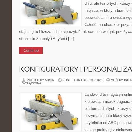
dniu, ale też o tych, którzy
miejsce, w którym brzmieni
opowieściami, a świeże wyd
Całość ma charakter przys
staje się tu bliższa i daje się czytać tak samo łatwo, jak przeżyw
stronie to Zespoły i Artyści i […]
Continue
KONFIGURATORY I PERSONALIZA
POSTED BY ADMIN
POSTED ON LUT - 19 - 2026
MOŻLIWOŚĆ 
WYŁĄCZONA
Landworld to magazyn onli
kierowcach marek Jaguara 
platforma dla tych, którzy 
utrzymanie auta klasy wyżs
czytelnika od ABC po zaaw
łącząc praktykę z ciekawost