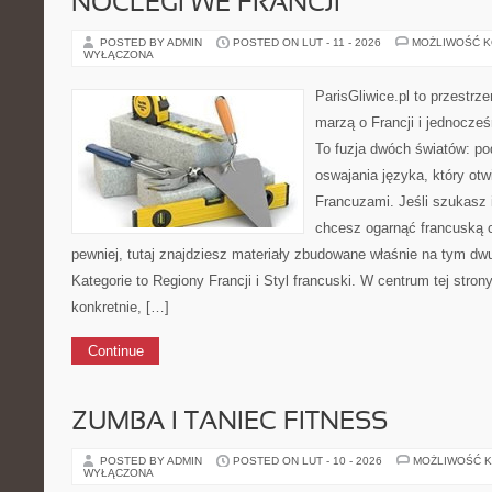
NOCLEGI WE FRANCJI
POSTED BY ADMIN
POSTED ON LUT - 11 - 2026
MOŻLIWOŚĆ 
WYŁĄCZONA
ParisGliwice.pl to przestrz
marzą o Francji i jednocześ
To fuzja dwóch światów: po
oswajania języka, który ot
Francuzami. Jeśli szukasz 
chcesz ogarnąć francuską 
pewniej, tutaj znajdziesz materiały zbudowane właśnie na tym d
Kategorie to Regiony Francji i Styl francuski. W centrum tej stro
konkretnie, […]
Continue
ZUMBA I TANIEC FITNESS
POSTED BY ADMIN
POSTED ON LUT - 10 - 2026
MOŻLIWOŚĆ 
WYŁĄCZONA