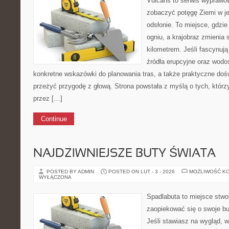
Vulcans to serwis wyprawow
zobaczyć potęgę Ziemi w jej
odsłonie. To miejsce, gdzie 
ogniu, a krajobraz zmienia
kilometrem. Jeśli fascynują
źródła erupcyjne oraz wodo
konkretne wskazówki do planowania tras, a także praktyczne doś
przeżyć przygodę z głową. Strona powstała z myślą o tych, którz
przez […]
Continue
NAJDZIWNIEJSZE BUTY ŚWIATA
POSTED BY ADMIN
POSTED ON LUT - 3 - 2026
MOŻLIWOŚĆ K
WYŁĄCZONA
Spadlabuta to miejsce stwo
zaopiekować się o swoje bu
Jeśli stawiasz na wygląd, w