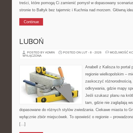
treści, które pomogą Ci zamienić pomysł w dopasowany scenariu
stronie to Bałtyk bez tajemnic i Kuchnia nad morzem. Główną ideą
Continue
LUBOŃ
POSTED BY ADMIN
POSTED ON LUT - 8 - 2026
MOŻLIWOŚĆ K
WYŁĄCZONA
Anabell z Kalisza to portal
regionie wielkopolskim – mie
zaskoczyć różnorodnością. 
odkrywania, gdzie mapy spo
Jeśli szukasz planu na kró
tam, gdzie nie zaglądają ws
dopasowane do różnych stylów zwiedzania. Ciekawe miasta to Gni
wyłącznie zbiór miejscówek. To opowieść o regionie – prowadzon
[…]