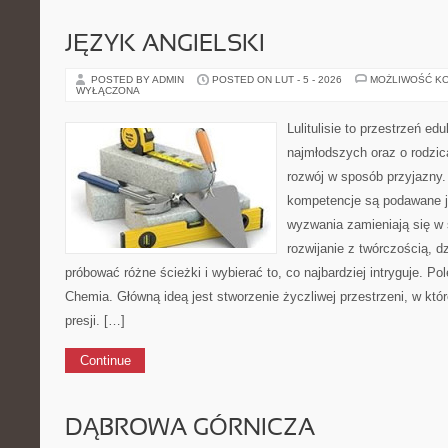
JĘZYK ANGIELSKI
POSTED BY ADMIN
POSTED ON LUT - 5 - 2026
MOŻLIWOŚĆ K
WYŁĄCZONA
Lulitulisie to przestrzeń e
najmłodszych oraz o rodzic
rozwój w sposób przyjazny.
kompetencje są podawane j
wyzwania zamieniają się w 
rozwijanie z twórczością, 
próbować różne ścieżki i wybierać to, co najbardziej intryguje. P
Chemia. Główną ideą jest stworzenie życzliwej przestrzeni, w któ
presji. […]
Continue
DĄBROWA GÓRNICZA