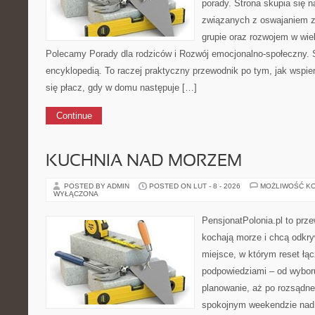
porady. Strona skupia się
związanych z oswajaniem z
grupie oraz rozwojem w wi
Polecamy Porady dla rodziców i Rozwój emocjonalno-społeczny. S
encyklopedią. To raczej praktyczny przewodnik po tym, jak wspie
się płacz, gdy w domu następuje […]
Continue
KUCHNIA NAD MORZEM
POSTED BY ADMIN
POSTED ON LUT - 8 - 2026
MOŻLIWOŚĆ K
WYŁĄCZONA
PensjonatPolonia.pl to prze
kochają morze i chcą odkry
miejsce, w którym reset łą
podpowiedziami – od wyboru
planowanie, aż po rozsądne
spokojnym weekendzie nad 