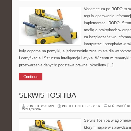
Vademecum po RODO to ser
reguły operowania informacj
implementacji RODO. Stron
myślą o praktykach w organ
za bezpieczeństwo informacj
interpretacji przepisów w t
były odporne na pomyłki, a jednocześnie zrozumiałe dla współp
i certyfikacje i Sztuczna inteligencja i etyka. W centrum tematyki 
przetwarzania danych: podstawa prawna, określony […]
Continue
SERWIS TOSHIBA
POSTED BY ADMIN
POSTED ON LUT - 6 - 2026
MOŻLIWOŚĆ K
WYŁĄCZONA
Serwis Toshiba w aglomeracj
którym najpierw sprawdzam