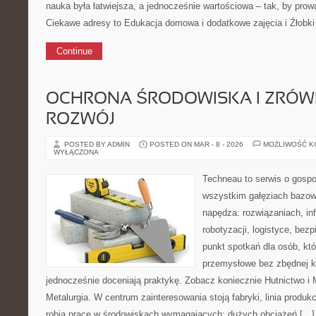
nauka była łatwiejsza, a jednocześnie wartościowa – tak, by prowa
Ciekawe adresy to Edukacja domowa i dodatkowe zajęcia i Źłobki 
Continue
OCHRONA ŚRODOWISKA I ZRÓ
ROZWÓJ
POSTED BY ADMIN
POSTED ON MAR - 8 - 2026
MOŻLIWOŚĆ 
WYŁĄCZONA
Techneau to serwis o gospo
wszystkim gałęziach bazowy
napędza: rozwiązaniach, inf
robotyzacji, logistyce, bez
punkt spotkań dla osób, kt
przemysłowe bez zbędnej ko
jednocześnie doceniają praktykę. Zobacz koniecznie Hutnictwo i M
Metalurgia. W centrum zainteresowania stoją fabryki, linia produk
robią pracę w środowiskach wymagających: dużych obciążeń […]