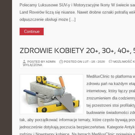
Polecamy Luksusowe SUV-y i Motoryzacyjne Ikony W świecie sa
Land Roverów liczą się niuanse. Nawet drobne oznaki potrafią w
odpuszczenie obsługi może […]
Continue
ZDROWIE KOBIETY 20+, 30+, 40+, 
POSTED BY ADMIN
POSTED ON LUT - 18 - 2026
MOŻLIWOŚĆ 
WYŁĄCZONA
MediluxClinic to platforma 
zdrowiu pań na każdym etap
internetowy, który łączy pr
zrozumieniem dla codzienn
tej przestrzeni stoi profila
budowanie świadomości zdr
tak, aby porządkować informacje tematy, które często bywają pr
jednocześnie dotykają poczucia bezpieczeństwa. Kategorie Antyk
rodziny i Nowotwory kobiece. Na łamach MediluxClinic pojawiają s